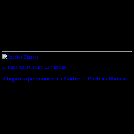
Pueblos Blancos, el segundo lugar que considero que no debes
perderte de la provincia de Cádiz, si no la conoces, es su capital…
2….
Me gusta esto:
Me gusta
Cargando...
El Lado Azul Oscuro
,
El Viajante
18 septiembre, 2016
3 lugares que conocer en Cádiz: 1. Pueblos Blancos
Desde que conocí los Pueblos Blancos de la provincia de Cádiz
procuro recomendar a todo aquel con quien hablo de viajes que se
deje caer algún día por allí; pero nunca imaginé cómo de
surrealista…
Me gusta esto:
Me gusta
Cargando...