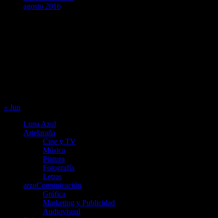
agosto 2016
agosto 2026
L
M
X
J
V
S
D
1
2
3
4
5
6
7
8
9
10
11
12
13
14
15
16
17
18
19
20
21
22
23
24
25
26
27
28
29
30
31
« Jun
Luna Azul
Artelaraña
Cine y TV
Música
Pintura
Fotografía
Letras
arzuComunicación
Gráfica
Marketing y Publicidad
Audiovisual