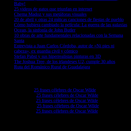
Baby!
25 videos de gatos que triunfan en internet
Chema Madoz y sus metáforas visuales
20 de abril y otras 24 míticas canciones de fiestas de pueblo
Cómo hubiera cambiado la película: La guerra de las galaxias
Ocean, la sinfonía de John Butler
10 obras de arte fundamentales relacionadas con la Semana
Santa
Entrevista a Juan Carlos Córdoba, autor de «Ni pies ni
cabeza», ex guardia civil y cómico
Stefan Pabst y sus hiperrealistas pinturas en 3D
The Joshua Tree, de los irlandeses U2, cumple 30 años
Ruta del Románico Rural de Guadalajara
Comentarios en El Lado Azul Oscuro
Elvieiq
en
25 frases célebres de Oscar Wilde
Lovie68
en
25 frases célebres de Oscar Wilde
Levie92
en
25 frases célebres de Oscar Wilde
Grove4a
en
25 frases célebres de Oscar Wilde
Ezellwn
en
25 frases célebres de Oscar Wilde
Etiquetas