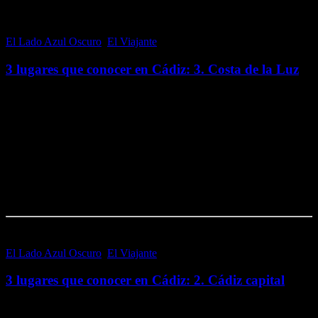
El Lado Azul Oscuro
,
El Viajante
2 octubre, 2016
3 lugares que conocer en Cádiz: 3. Costa de la Luz
¡Querido selenita! Si ya has tachado de la lista los Pueblos Blancos
y Cádiz capital, la tercera y última zona de la provincia de Cádiz que
no debes perderte si no la conoces es la…
Me gusta esto:
Me gusta
Cargando...
El Lado Azul Oscuro
,
El Viajante
25 septiembre, 2016
3 lugares que conocer en Cádiz: 2. Cádiz capital
¡Querido selenita…! Una vez recorrida una de las rutas de los