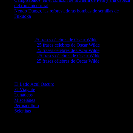
Campisábalos, en el corazón de la Sierra de Pela y a la cabeza
del románico rural
Nendo Dango, las reforestadoras bombas de semillas de
Fukuoka
Comentarios recientes
Elvieiq
en
25 frases célebres de Oscar Wilde
Lovie68
en
25 frases célebres de Oscar Wilde
Levie92
en
25 frases célebres de Oscar Wilde
Grove4a
en
25 frases célebres de Oscar Wilde
Ezellwn
en
25 frases célebres de Oscar Wilde
Categorías
El Lado Azul Oscuro
El Viajante
Lunáticos
Miscelánea
Permacultura
Selenitas
Etiquetas