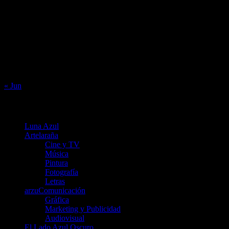
L
M
X
J
V
S
D
1
2
3
4
5
6
7
8
9
10
11
12
13
14
15
16
17
18
19
20
21
22
23
24
25
26
27
28
29
30
31
« Jun
Menú
Luna Azul
Artelaraña
Cine y TV
Música
Pintura
Fotografía
Letras
arzuComunicación
Gráfica
Marketing y Publicidad
Audiovisual
El Lado Azul Oscuro