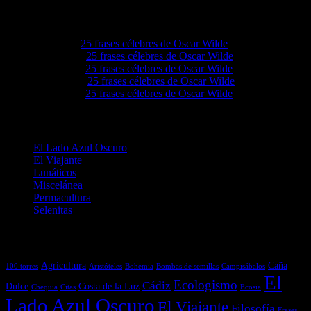
Comentarios en El Lado Azul Oscuro
Elvieiq
en
25 frases célebres de Oscar Wilde
Lovie68
en
25 frases célebres de Oscar Wilde
Levie92
en
25 frases célebres de Oscar Wilde
Grove4a
en
25 frases célebres de Oscar Wilde
Ezellwn
en
25 frases célebres de Oscar Wilde
Categorías
El Lado Azul Oscuro
El Viajante
Lunáticos
Miscelánea
Permacultura
Selenitas
Etiquetas
Agricultura
Caña
100 torres
Aristóteles
Bohemia
Bombas de semillas
Campisábalos
El
Ecologismo
Cádiz
Dulce
Costa de la Luz
Chequia
Citas
Ecosia
Lado Azul Oscuro
El Viajante
Filosofía
Frases