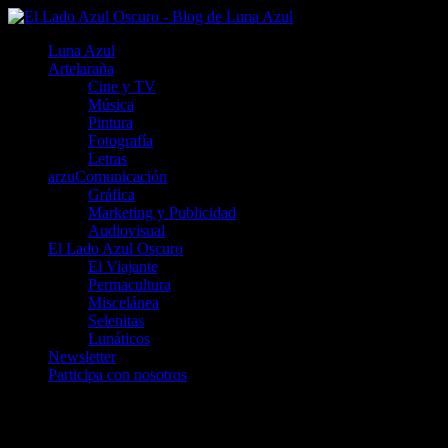
Luna Azul
Artelaraña
Cine y TV
Música
Pintura
Fotografía
Letras
arzuComunicación
Gráfica
Marketing y Publicidad
Audiovisual
El Lado Azul Oscuro
El Viajante
Permacultura
Miscelánea
Selenitas
Lunáticos
Newsletter
Participa con nosotros
Cádiz