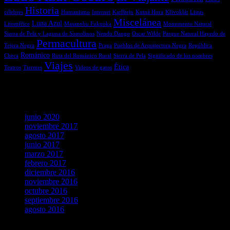
Historia
célebres
Humanismo
Internet
Karlštejn
Kutná Hora
Křivoklát
Listas
Miscelánea
Luna Azul
Litoměřice
Masanobu Fukuoka
Monumento Natural
Sierra de Pela y Laguna de Somolinos
Nendo Dango
Oscar Wilde
Parque Natural Hayedo de
Permacultura
Tejera Negra
Praga
Pueblos de Arquitectura Negra
República
Románico
Checa
Ruta del Románico Rural
Sierra de Pela
Significado de los nombres
Viajes
Ética
Teatros
Tiermes
Videos de gatos
Archivos
junio 2020
noviembre 2017
agosto 2017
junio 2017
marzo 2017
febrero 2017
diciembre 2016
noviembre 2016
octubre 2016
septiembre 2016
agosto 2016
agosto 2026