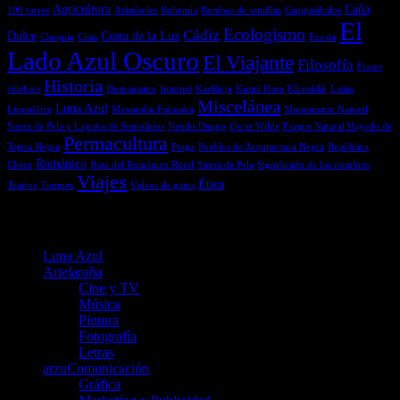
Agricultura
Caña
100 torres
Aristóteles
Bohemia
Bombas de semillas
Campisábalos
El
Ecologismo
Cádiz
Dulce
Costa de la Luz
Chequia
Citas
Ecosia
Lado Azul Oscuro
El Viajante
Filosofía
Frases
Historia
célebres
Humanismo
Internet
Karlštejn
Kutná Hora
Křivoklát
Listas
Miscelánea
Luna Azul
Litoměřice
Masanobu Fukuoka
Monumento Natural
Sierra de Pela y Laguna de Somolinos
Nendo Dango
Oscar Wilde
Parque Natural Hayedo de
Permacultura
Tejera Negra
Praga
Pueblos de Arquitectura Negra
República
Románico
Checa
Ruta del Románico Rural
Sierra de Pela
Significado de los nombres
Viajes
Ética
Teatros
Tiermes
Videos de gatos
Menú
Luna Azul
Artelaraña
Cine y TV
Música
Pintura
Fotografía
Letras
arzuComunicación
Gráfica