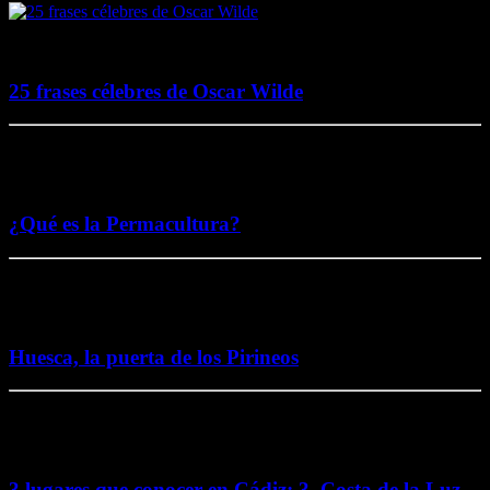
2 agosto, 2017
25 frases célebres de Oscar Wilde
5 noviembre, 2016
¿Qué es la Permacultura?
26 octubre, 2016
Huesca, la puerta de los Pirineos
2 octubre, 2016
3 lugares que conocer en Cádiz: 3. Costa de la Luz