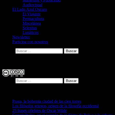
Marketing y Publicidad
Audiovisual
El Lado Azul Oscuro
El Viajante
Permacultura
Miscelánea
Selenitas
Lunáticos
Newsletter
Participa con nosotros
Buscar:
Licencia
Buscar:
Entradas recientes
Praga, la bohemia ciudad de las cien torres
Los filósofos griegos, origen de la filosofía occidental
25 frases célebres de Oscar Wilde