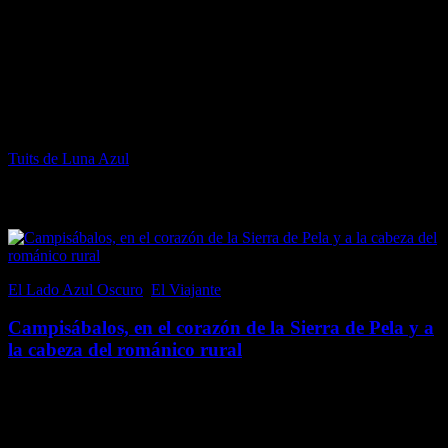
Facebook de Luna Azul
Twitter de Luna Azul
Tuits de Luna Azul
Popular en El Lado Azul Oscuro
El Lado Azul Oscuro
,
El Viajante
21 junio, 2017
Campisábalos, en el corazón de la Sierra de Pela y a
la cabeza del románico rural
Campisábalos, en la provincia de Guadalajara (aunque perteneció a
la fronteriza Soria hasta 1833), es un pequeño pueblo, por tamaño y
población; con un censo inferior a 70 habitantes. Sin embargo, al
emplazarse en un…