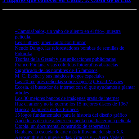
Te puede interesar
«Campisábalos, un vaho de aliento en el frío», nuestra
película.
Les Luthiers, unen canto con humor
Nendo Dango, las reforestadoras bombas de semillas de
Fukuoka
Teorías de la Gestalt y sus aplicaciones publicitarias
Franco Fontana y sus coloridas fotografías abstractas
Significado de los nombres de 15 famosos
M. C. Escher y sus mágicos juegos espaciales
Las 20 mejores películas sobre viajes (2): Road Movies
Ecosia, el buscador de internet con el que ayudamos a plantar
árboles
Los 30 mejores bancos de imágenes gratis de internet
Haz el amor y no la guerra: los 15 mejores discos de 1967
Huesca, la puerta de los Pirineos
15 logos fundamentales para la historia del diseño gráfico
Anécdotas de cine a tener en cuenta para hacer una película
Utopía, un documental construido de esperanzas
Bauhaus, la escuela de arte más influyente del siglo XX
Aerosmith y sus nueve vidas. Gracias y… Aero-Vederci,