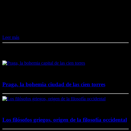
Me gusta esto:
Me gusta
Cargando...
Leer más
Destacado en El Lado Azul Oscuro
4 junio, 2020
Praga, la bohemia ciudad de las cien torres
20 noviembre, 2017
Los filósofos griegos, origen de la filosofía occidental