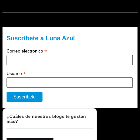
El Lado Azul Oscuro es un blog de Luna Azul. ¿Quieres recibir
nuestra newsletter?
Suscríbete a Luna Azul
*
Correo electrónico
*
Usuario
¿Cuáles de nuestros blogs te gustan
más?