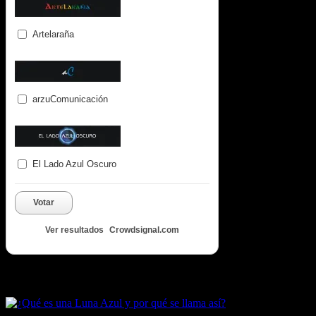
Artelaraña
arzuComunicación
El Lado Azul Oscuro
Votar
Ver resultados
Crowdsignal.com
Artículos destacados de Luna Azul