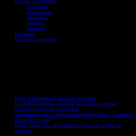
El Lado Azul Oscuro
El Viajante
Permacultura
Miscelánea
Selenitas
Lunáticos
Newsletter
Participa con nosotros
Únete a nosotros en Telegram
telegram.me/luna_azul
telegram.me/artelarana
telegram.me/arzuComunicacion
Entradas recientes
Praga, la bohemia ciudad de las cien torres
Los filósofos griegos, origen de la filosofía occidental
25 frases célebres de Oscar Wilde
Campisábalos, en el corazón de la Sierra de Pela y a la cabeza
del románico rural
Nendo Dango, las reforestadoras bombas de semillas de
Fukuoka