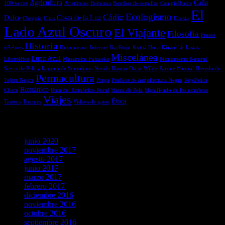
Agricultura
Caña
100 torres
Aristóteles
Bohemia
Bombas de semillas
Campisábalos
El
Ecologismo
Cádiz
Dulce
Costa de la Luz
Chequia
Citas
Ecosia
Lado Azul Oscuro
El Viajante
Filosofía
Frases
Historia
célebres
Humanismo
Internet
Karlštejn
Kutná Hora
Křivoklát
Listas
Miscelánea
Luna Azul
Litoměřice
Masanobu Fukuoka
Monumento Natural
Sierra de Pela y Laguna de Somolinos
Nendo Dango
Oscar Wilde
Parque Natural Hayedo de
Permacultura
Tejera Negra
Praga
Pueblos de Arquitectura Negra
República
Románico
Checa
Ruta del Románico Rural
Sierra de Pela
Significado de los nombres
Viajes
Ética
Teatros
Tiermes
Videos de gatos
Archivos
junio 2020
noviembre 2017
agosto 2017
junio 2017
marzo 2017
febrero 2017
diciembre 2016
noviembre 2016
octubre 2016
septiembre 2016