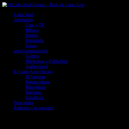
Luna Azul
Artelaraña
Cine y TV
Música
Pintura
Fotografía
Letras
arzuComunicación
Gráfica
Marketing y Publicidad
Audiovisual
El Lado Azul Oscuro
El Viajante
Permacultura
Miscelánea
Selenitas
Lunáticos
Newsletter
Participa con nosotros
Luna Azul