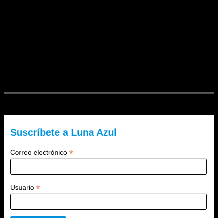
En El Lado Azul Oscuro, el otro lado de la Luna Azul (un espacio
para el encuentro entre el arte y la comunicación, sin límites a la
creatividad), tienen cabida entre otras muchas cosas, la…
Me gusta esto:
Me gusta
Cargando...
El Lado Azul Oscuro es un blog de Luna Azul. ¿Quieres recibir
nuestra newsletter?
Suscríbete a Luna Azul
*
Correo electrónico
*
Usuario