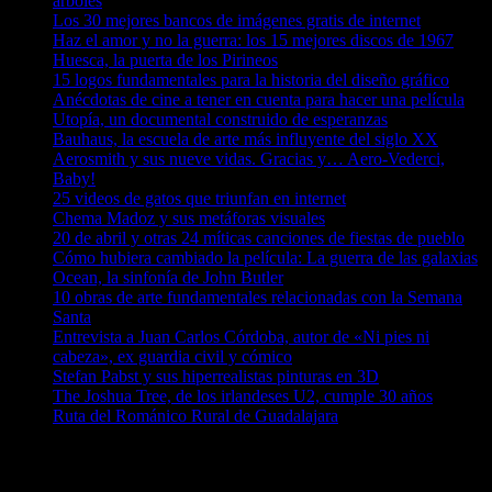
árboles
Los 30 mejores bancos de imágenes gratis de internet
Haz el amor y no la guerra: los 15 mejores discos de 1967
Huesca, la puerta de los Pirineos
15 logos fundamentales para la historia del diseño gráfico
Anécdotas de cine a tener en cuenta para hacer una película
Utopía, un documental construido de esperanzas
Bauhaus, la escuela de arte más influyente del siglo XX
Aerosmith y sus nueve vidas. Gracias y… Aero-Vederci,
Baby!
25 videos de gatos que triunfan en internet
Chema Madoz y sus metáforas visuales
20 de abril y otras 24 míticas canciones de fiestas de pueblo
Cómo hubiera cambiado la película: La guerra de las galaxias
Ocean, la sinfonía de John Butler
10 obras de arte fundamentales relacionadas con la Semana
Santa
Entrevista a Juan Carlos Córdoba, autor de «Ni pies ni
cabeza», ex guardia civil y cómico
Stefan Pabst y sus hiperrealistas pinturas en 3D
The Joshua Tree, de los irlandeses U2, cumple 30 años
Ruta del Románico Rural de Guadalajara
Comentarios en El Lado Azul Oscuro