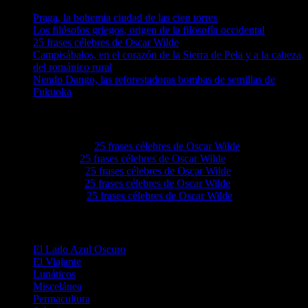
Praga, la bohemia ciudad de las cien torres
Los filósofos griegos, origen de la filosofía occidental
25 frases célebres de Oscar Wilde
Campisábalos, en el corazón de la Sierra de Pela y a la cabeza
del románico rural
Nendo Dango, las reforestadoras bombas de semillas de
Fukuoka
Comentarios en El Lado Azul Oscuro
Akeemwo
en
25 frases célebres de Oscar Wilde
Elvieiq
en
25 frases célebres de Oscar Wilde
Lovie68
en
25 frases célebres de Oscar Wilde
Levie92
en
25 frases célebres de Oscar Wilde
Grove4a
en
25 frases célebres de Oscar Wilde
Categorías
El Lado Azul Oscuro
El Viajante
Lunáticos
Miscelánea
Permacultura