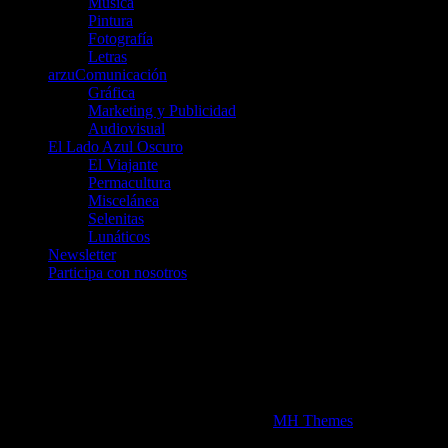
Música
Pintura
Fotografía
Letras
arzuComunicación
Gráfica
Marketing y Publicidad
Audiovisual
El Lado Azul Oscuro
El Viajante
Permacultura
Miscelánea
Selenitas
Lunáticos
Newsletter
Participa con nosotros
Únete a nosotros en Telegram
telegram.me/luna_azul
telegram.me/artelarana
telegram.me/arzuComunicacion
Copyright 2026 | MH Newsdesk Lite por
MH Themes