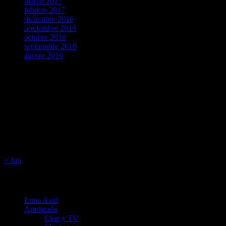
marzo 2017
febrero 2017
diciembre 2016
noviembre 2016
octubre 2016
septiembre 2016
agosto 2016
agosto 2026
L
M
X
J
V
S
D
1
2
3
4
5
6
7
8
9
10
11
12
13
14
15
16
17
18
19
20
21
22
23
24
25
26
27
28
29
30
31
« Jun
Menú
Luna Azul
Artelaraña
Cine y TV