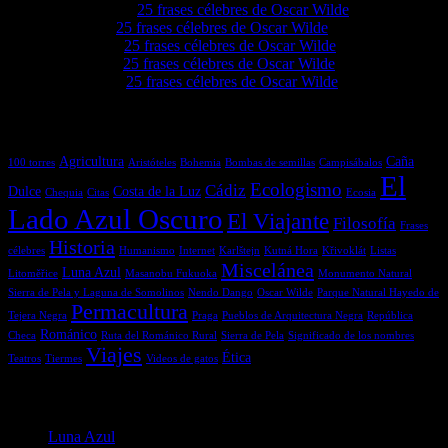
Akeemwo
en
25 frases célebres de Oscar Wilde
Elvieiq
en
25 frases célebres de Oscar Wilde
Lovie68
en
25 frases célebres de Oscar Wilde
Levie92
en
25 frases célebres de Oscar Wilde
Grove4a
en
25 frases célebres de Oscar Wilde
Etiquetas
Agricultura
Caña
100 torres
Aristóteles
Bohemia
Bombas de semillas
Campisábalos
El
Ecologismo
Cádiz
Dulce
Costa de la Luz
Chequia
Citas
Ecosia
Lado Azul Oscuro
El Viajante
Filosofía
Frases
Historia
célebres
Humanismo
Internet
Karlštejn
Kutná Hora
Křivoklát
Listas
Miscelánea
Luna Azul
Litoměřice
Masanobu Fukuoka
Monumento Natural
Sierra de Pela y Laguna de Somolinos
Nendo Dango
Oscar Wilde
Parque Natural Hayedo de
Permacultura
Tejera Negra
Praga
Pueblos de Arquitectura Negra
República
Románico
Checa
Ruta del Románico Rural
Sierra de Pela
Significado de los nombres
Viajes
Ética
Teatros
Tiermes
Videos de gatos
Menú
Luna Azul