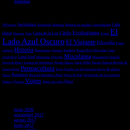
Selenitas
Etiquetas
Agricultura
Caña
100 torres
Aristóteles
Bohemia
Bombas de semillas
Campisábalos
El
Ecologismo
Cádiz
Dulce
Costa de la Luz
Chequia
Citas
Ecosia
Lado Azul Oscuro
El Viajante
Filosofía
Frases
Historia
célebres
Humanismo
Internet
Karlštejn
Kutná Hora
Křivoklát
Listas
Miscelánea
Luna Azul
Litoměřice
Masanobu Fukuoka
Monumento Natural
Sierra de Pela y Laguna de Somolinos
Nendo Dango
Oscar Wilde
Parque Natural Hayedo de
Permacultura
Tejera Negra
Praga
Pueblos de Arquitectura Negra
República
Románico
Checa
Ruta del Románico Rural
Sierra de Pela
Significado de los nombres
Viajes
Ética
Teatros
Tiermes
Videos de gatos
Archivos
junio 2020
noviembre 2017
agosto 2017
junio 2017