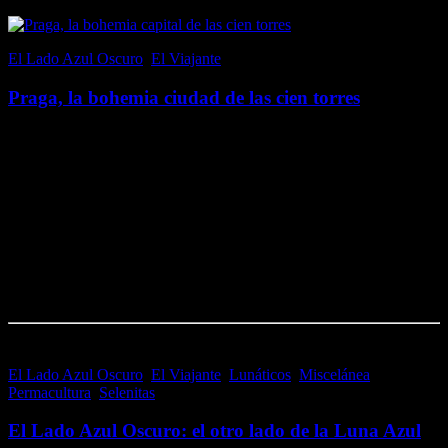
El Lado Azul Oscuro
,
El Viajante
4 junio, 2020
Praga, la bohemia ciudad de las cien torres
Praga, capital de la centroeuropea región de Bohemia y de la
República Checa, es una bella e histórica ciudad a orillas del río
Vltava (o Moldava, en castellano). Es conocida por los checos como
«Zlatá…
Me gusta esto:
Me gusta
Cargando...
El Lado Azul Oscuro
,
El Viajante
,
Lunáticos
,
Miscelánea
,
Permacultura
,
Selenitas
1 agosto, 2016
El Lado Azul Oscuro: el otro lado de la Luna Azul