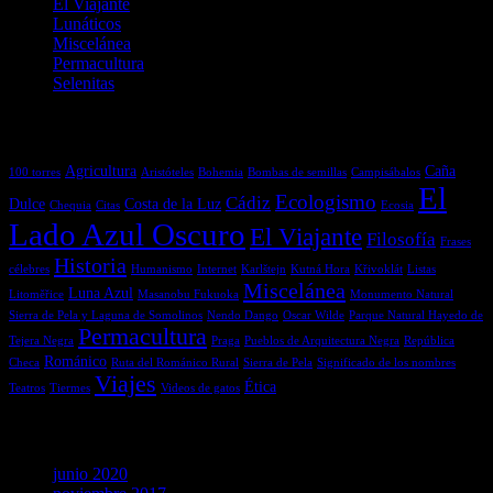
El Viajante
Lunáticos
Miscelánea
Permacultura
Selenitas
Etiquetas
Agricultura
Caña
100 torres
Aristóteles
Bohemia
Bombas de semillas
Campisábalos
El
Ecologismo
Cádiz
Dulce
Costa de la Luz
Chequia
Citas
Ecosia
Lado Azul Oscuro
El Viajante
Filosofía
Frases
Historia
célebres
Humanismo
Internet
Karlštejn
Kutná Hora
Křivoklát
Listas
Miscelánea
Luna Azul
Litoměřice
Masanobu Fukuoka
Monumento Natural
Sierra de Pela y Laguna de Somolinos
Nendo Dango
Oscar Wilde
Parque Natural Hayedo de
Permacultura
Tejera Negra
Praga
Pueblos de Arquitectura Negra
República
Románico
Checa
Ruta del Románico Rural
Sierra de Pela
Significado de los nombres
Viajes
Ética
Teatros
Tiermes
Videos de gatos
Archivos
junio 2020