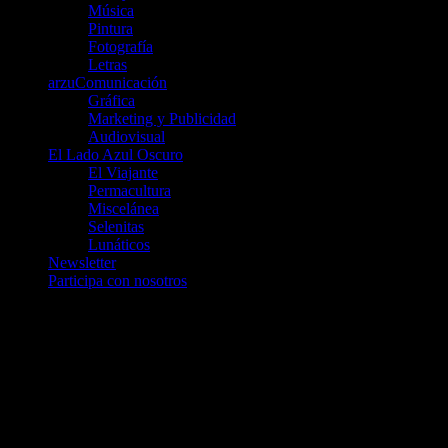
Música
Pintura
Fotografía
Letras
arzuComunicación
Gráfica
Marketing y Publicidad
Audiovisual
El Lado Azul Oscuro
El Viajante
Permacultura
Miscelánea
Selenitas
Lunáticos
Newsletter
Participa con nosotros
Únete a nosotros en Telegram
telegram.me/luna_azul
telegram.me/artelarana
telegram.me/arzuComunicacion
Entradas recientes