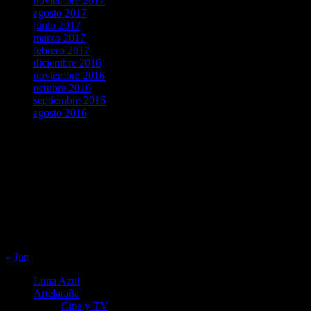
noviembre 2017
agosto 2017
junio 2017
marzo 2017
febrero 2017
diciembre 2016
noviembre 2016
octubre 2016
septiembre 2016
agosto 2016
agosto 2026
L
M
X
J
V
S
D
1
2
3
4
5
6
7
8
9
10
11
12
13
14
15
16
17
18
19
20
21
22
23
24
25
26
27
28
29
30
31
« Jun
Luna Azul
Artelaraña
Cine y TV