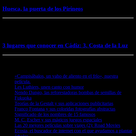
Huesca, la puerta de los Pirineos
2 octubre, 2016
3 lugares que conocer en Cádiz: 3. Costa de la Luz
Te puede interesar
«Campisábalos, un vaho de aliento en el frío», nuestra
película.
Les Luthiers, unen canto con humor
Nendo Dango, las reforestadoras bombas de semillas de
Fukuoka
Teorías de la Gestalt y sus aplicaciones publicitarias
Franco Fontana y sus coloridas fotografías abstractas
Significado de los nombres de 15 famosos
M. C. Escher y sus mágicos juegos espaciales
Las 20 mejores películas sobre viajes (2): Road Movies
Ecosia, el buscador de internet con el que ayudamos a plantar