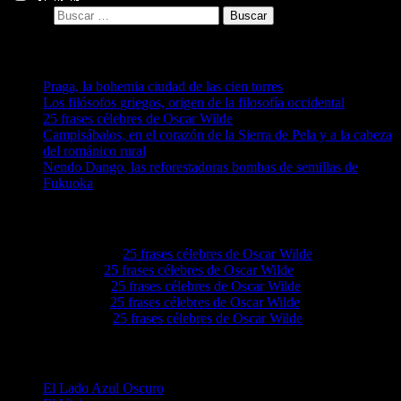
Buscar:
Entradas recientes
Praga, la bohemia ciudad de las cien torres
Los filósofos griegos, origen de la filosofía occidental
25 frases célebres de Oscar Wilde
Campisábalos, en el corazón de la Sierra de Pela y a la cabeza
del románico rural
Nendo Dango, las reforestadoras bombas de semillas de
Fukuoka
Comentarios recientes
Akeemwo
en
25 frases célebres de Oscar Wilde
Elvieiq
en
25 frases célebres de Oscar Wilde
Lovie68
en
25 frases célebres de Oscar Wilde
Levie92
en
25 frases célebres de Oscar Wilde
Grove4a
en
25 frases célebres de Oscar Wilde
Categorías
El Lado Azul Oscuro