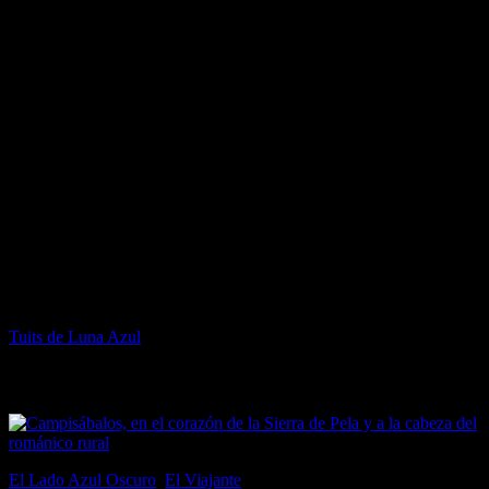
Facebook de Luna Azul
Twitter de Luna Azul
Tuits de Luna Azul
Popular en El Lado Azul Oscuro
El Lado Azul Oscuro
,
El Viajante
21 junio, 2017