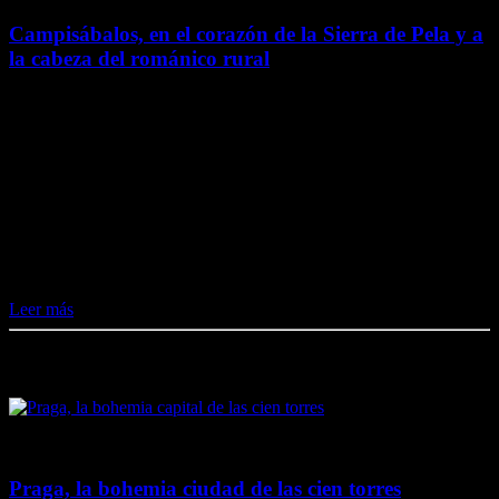
Campisábalos, en el corazón de la Sierra de Pela y a
la cabeza del románico rural
Campisábalos, en la provincia de Guadalajara (aunque perteneció a
la fronteriza Soria hasta 1833), es un pequeño pueblo, por tamaño y
población; con un censo inferior a 70 habitantes. Sin embargo, al
emplazarse en un…
Me gusta esto:
Me gusta
Cargando...
Leer más
Destacado en El Lado Azul Oscuro
4 junio, 2020
Praga, la bohemia ciudad de las cien torres