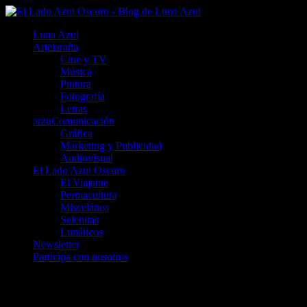
Luna Azul
Artelaraña
Cine y TV
Música
Pintura
Fotografía
Letras
arzuComunicación
Gráfica
Marketing y Publicidad
Audiovisual
El Lado Azul Oscuro
El Viajante
Permacultura
Miscelánea
Selenitas
Lunáticos
Newsletter
Participa con nosotros
Ecosia