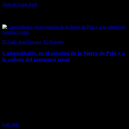
Tuits de Luna Azul
Popular en El Lado Azul Oscuro
El Lado Azul Oscuro
,
El Viajante
21 junio, 2017
Campisábalos, en el corazón de la Sierra de Pela y a
la cabeza del románico rural
Campisábalos, en la provincia de Guadalajara (aunque perteneció a
la fronteriza Soria hasta 1833), es un pequeño pueblo, por tamaño y
población; con un censo inferior a 70 habitantes. Sin embargo, al
emplazarse en un…
Me gusta esto:
Me gusta
Cargando...
Leer más