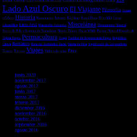
Chequia
Citas
Ecosia
Lado Azul Oscuro
El Viajante
Filosofía
Frases
Historia
célebres
Humanismo
Internet
Karlštejn
Kutná Hora
Křivoklát
Listas
Miscelánea
Luna Azul
Litoměřice
Masanobu Fukuoka
Monumento Natural
Sierra de Pela y Laguna de Somolinos
Nendo Dango
Oscar Wilde
Parque Natural Hayedo de
Permacultura
Tejera Negra
Praga
Pueblos de Arquitectura Negra
República
Románico
Checa
Ruta del Románico Rural
Sierra de Pela
Significado de los nombres
Viajes
Ética
Teatros
Tiermes
Videos de gatos
Archivos
junio 2020
noviembre 2017
agosto 2017
junio 2017
marzo 2017
febrero 2017
diciembre 2016
noviembre 2016
octubre 2016
septiembre 2016
agosto 2016