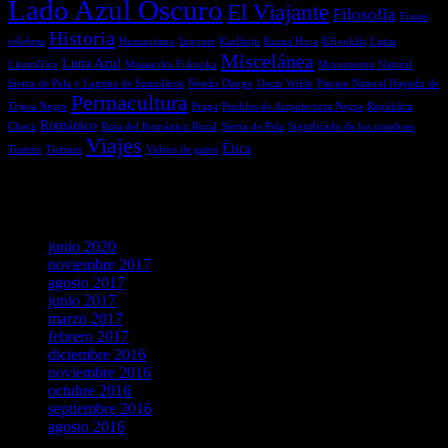
Lado Azul Oscuro
El Viajante
Filosofía
Frases
Historia
célebres
Humanismo
Internet
Karlštejn
Kutná Hora
Křivoklát
Listas
Miscelánea
Luna Azul
Litoměřice
Masanobu Fukuoka
Monumento Natural
Sierra de Pela y Laguna de Somolinos
Nendo Dango
Oscar Wilde
Parque Natural Hayedo de
Permacultura
Tejera Negra
Praga
Pueblos de Arquitectura Negra
República
Románico
Checa
Ruta del Románico Rural
Sierra de Pela
Significado de los nombres
Viajes
Ética
Teatros
Tiermes
Videos de gatos
Archivos
junio 2020
noviembre 2017
agosto 2017
junio 2017
marzo 2017
febrero 2017
diciembre 2016
noviembre 2016
octubre 2016
septiembre 2016
agosto 2016