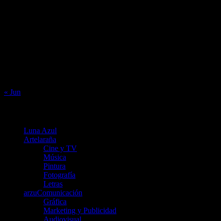
agosto 2026
L
M
X
J
V
S
D
1
2
3
4
5
6
7
8
9
10
11
12
13
14
15
16
17
18
19
20
21
22
23
24
25
26
27
28
29
30
31
« Jun
Menú
Luna Azul
Artelaraña
Cine y TV
Música
Pintura
Fotografía
Letras
arzuComunicación
Gráfica
Marketing y Publicidad
Audiovisual