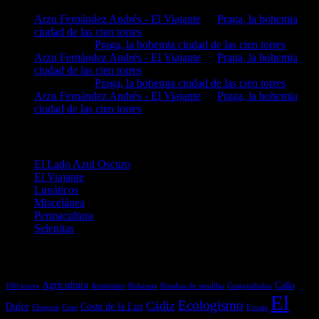
Arzu Fernández Andrés - El Viajante
en
Praga, la bohemia
ciudad de las cien torres
MIGUEL
en
Praga, la bohemia ciudad de las cien torres
Arzu Fernández Andrés - El Viajante
en
Praga, la bohemia
ciudad de las cien torres
MIGUEL
en
Praga, la bohemia ciudad de las cien torres
Arzu Fernández Andrés - El Viajante
en
Praga, la bohemia
ciudad de las cien torres
Categorías
El Lado Azul Oscuro
El Viajante
Lunáticos
Miscelánea
Permacultura
Selenitas
Etiquetas
Agricultura
Caña
100 torres
Aristóteles
Bohemia
Bombas de semillas
Campisábalos
El
Ecologismo
Cádiz
Dulce
Costa de la Luz
Chequia
Citas
Ecosia