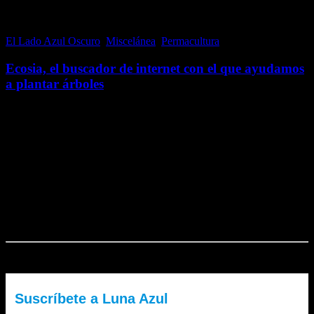
El Lado Azul Oscuro
,
Miscelánea
,
Permacultura
7 febrero, 2017
Ecosia, el buscador de internet con el que ayudamos
a plantar árboles
La masa forestal de nuestro planeta se ha reducido drásticamente en
muy pocas décadas; por lo que es importante concienciarnos de la
necesidad de plantar árboles. Y con ello, fomentar la biodiversidad,
proteger los suelos…
Me gusta esto:
Me gusta
Cargando...
El Lado Azul Oscuro es un blog de Luna Azul. ¿Quieres recibir
nuestra newsletter?
Suscríbete a Luna Azul