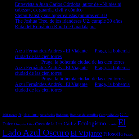
Entrevista a Juan Carlos Córdoba, autor de «Ni pies ni
cabeza», ex guardia civil y cómico
Stefan Pabst y sus hiperrealistas pinturas en 3D
The Joshua Tree, de los irlandeses U2, cumple 30 años
Ruta del Románico Rural de Guadalajara
Comentarios en El Lado Azul Oscuro
Arzu Fernández Andrés - El Viajante
en
Praga, la bohemia
ciudad de las cien torres
MIGUEL
en
Praga, la bohemia ciudad de las cien torres
Arzu Fernández Andrés - El Viajante
en
Praga, la bohemia
ciudad de las cien torres
MIGUEL
en
Praga, la bohemia ciudad de las cien torres
Arzu Fernández Andrés - El Viajante
en
Praga, la bohemia
ciudad de las cien torres
Etiquetas
Agricultura
Caña
100 torres
Aristóteles
Bohemia
Bombas de semillas
Campisábalos
El
Ecologismo
Cádiz
Dulce
Costa de la Luz
Chequia
Citas
Ecosia
Lado Azul Oscuro
El Viajante
Filosofía
Frases