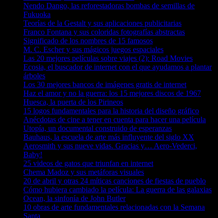
Nendo Dango, las reforestadoras bombas de semillas de
Fukuoka
Teorías de la Gestalt y sus aplicaciones publicitarias
Franco Fontana y sus coloridas fotografías abstractas
Significado de los nombres de 15 famosos
M. C. Escher y sus mágicos juegos espaciales
Las 20 mejores películas sobre viajes (2): Road Movies
Ecosia, el buscador de internet con el que ayudamos a plantar
árboles
Los 30 mejores bancos de imágenes gratis de internet
Haz el amor y no la guerra: los 15 mejores discos de 1967
Huesca, la puerta de los Pirineos
15 logos fundamentales para la historia del diseño gráfico
Anécdotas de cine a tener en cuenta para hacer una película
Utopía, un documental construido de esperanzas
Bauhaus, la escuela de arte más influyente del siglo XX
Aerosmith y sus nueve vidas. Gracias y… Aero-Vederci,
Baby!
25 videos de gatos que triunfan en internet
Chema Madoz y sus metáforas visuales
20 de abril y otras 24 míticas canciones de fiestas de pueblo
Cómo hubiera cambiado la película: La guerra de las galaxias
Ocean, la sinfonía de John Butler
10 obras de arte fundamentales relacionadas con la Semana
Santa