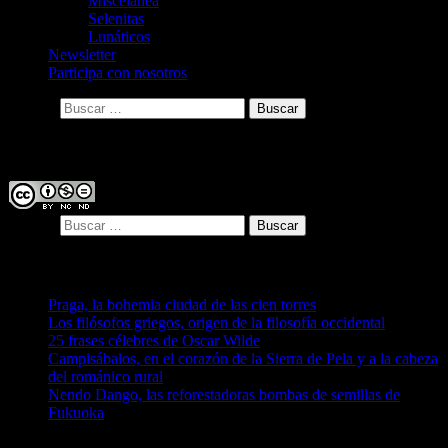
Miscelánea
Selenitas
Lunáticos
Newsletter
Participa con nosotros
Buscar:
Licencia
Buscar:
Entradas recientes
Praga, la bohemia ciudad de las cien torres
Los filósofos griegos, origen de la filosofía occidental
25 frases célebres de Oscar Wilde
Campisábalos, en el corazón de la Sierra de Pela y a la cabeza
del románico rural
Nendo Dango, las reforestadoras bombas de semillas de
Fukuoka