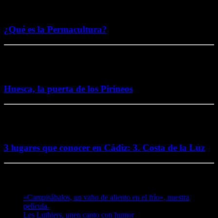
5 noviembre, 2016
¿Qué es la Permacultura?
26 octubre, 2016
Huesca, la puerta de los Pirineos
2 octubre, 2016
3 lugares que conocer en Cádiz: 3. Costa de la Luz
Te puede interesar
«Campisábalos, un vaho de aliento en el frío», nuestra
película.
Les Luthiers, unen canto con humor