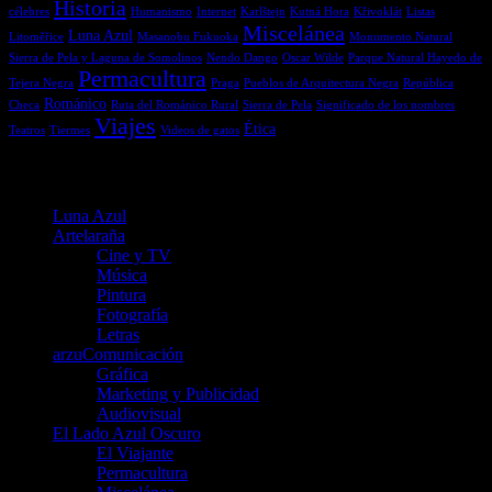
Historia
célebres
Humanismo
Internet
Karlštejn
Kutná Hora
Křivoklát
Listas
Miscelánea
Luna Azul
Litoměřice
Masanobu Fukuoka
Monumento Natural
Sierra de Pela y Laguna de Somolinos
Nendo Dango
Oscar Wilde
Parque Natural Hayedo de
Permacultura
Tejera Negra
Praga
Pueblos de Arquitectura Negra
República
Románico
Checa
Ruta del Románico Rural
Sierra de Pela
Significado de los nombres
Viajes
Ética
Teatros
Tiermes
Videos de gatos
Menú
Luna Azul
Artelaraña
Cine y TV
Música
Pintura
Fotografía
Letras
arzuComunicación
Gráfica
Marketing y Publicidad
Audiovisual
El Lado Azul Oscuro
El Viajante
Permacultura