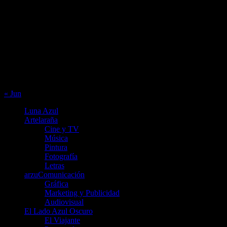
agosto 2026
L
M
X
J
V
S
D
1
2
3
4
5
6
7
8
9
10
11
12
13
14
15
16
17
18
19
20
21
22
23
24
25
26
27
28
29
30
31
« Jun
Luna Azul
Artelaraña
Cine y TV
Música
Pintura
Fotografía
Letras
arzuComunicación
Gráfica
Marketing y Publicidad
Audiovisual
El Lado Azul Oscuro
El Viajante