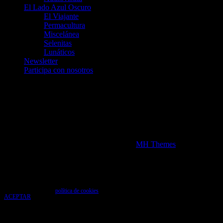
El Lado Azul Oscuro
El Viajante
Permacultura
Miscelánea
Selenitas
Lunáticos
Newsletter
Participa con nosotros
Únete a nosotros en Telegram
telegram.me/luna_azul
telegram.me/artelarana
telegram.me/arzuComunicacion
Copyright 2026 | MH Newsdesk Lite por
MH Themes
Uso de cookies
Utilizamos cookies para que tengas la mejor experiencia de usuario. Si continúas
navegando das tu consentimiento para la aceptación de las mencionadas cookies y la
aceptación de nuestra
política de cookies
, pincha el enlace para más información.
ACEPTAR
Aviso de cookies
%d