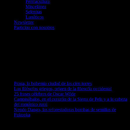
Permacultura
Miscelánea
Selenitas
Lunáticos
Newsletter
Participa con nosotros
Únete a nosotros en Telegram
telegram.me/luna_azul
telegram.me/artelarana
telegram.me/arzuComunicacion
Entradas recientes
Praga, la bohemia ciudad de las cien torres
Los filósofos griegos, origen de la filosofía occidental
25 frases célebres de Oscar Wilde
Campisábalos, en el corazón de la Sierra de Pela y a la cabeza
del románico rural
Nendo Dango, las reforestadoras bombas de semillas de
Fukuoka
Comentarios en El Lado Azul Oscuro