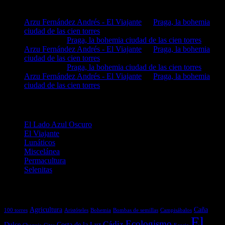
Comentarios recientes
Arzu Fernández Andrés - El Viajante
en
Praga, la bohemia
ciudad de las cien torres
MIGUEL
en
Praga, la bohemia ciudad de las cien torres
Arzu Fernández Andrés - El Viajante
en
Praga, la bohemia
ciudad de las cien torres
MIGUEL
en
Praga, la bohemia ciudad de las cien torres
Arzu Fernández Andrés - El Viajante
en
Praga, la bohemia
ciudad de las cien torres
Categorías
El Lado Azul Oscuro
El Viajante
Lunáticos
Miscelánea
Permacultura
Selenitas
Etiquetas
Agricultura
Caña
100 torres
Aristóteles
Bohemia
Bombas de semillas
Campisábalos
El
Ecologismo
Cádiz
Dulce
Costa de la Luz