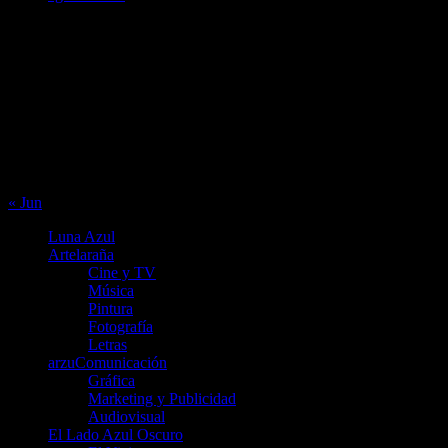
agosto 2026
L
M
X
J
V
S
D
1
2
3
4
5
6
7
8
9
10
11
12
13
14
15
16
17
18
19
20
21
22
23
24
25
26
27
28
29
30
31
« Jun
Luna Azul
Artelaraña
Cine y TV
Música
Pintura
Fotografía
Letras
arzuComunicación
Gráfica
Marketing y Publicidad
Audiovisual
El Lado Azul Oscuro