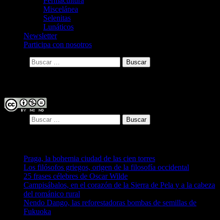
Permacultura
Miscelánea
Selenitas
Lunáticos
Newsletter
Participa con nosotros
Buscar:
Licencia
Buscar:
Entradas recientes
Praga, la bohemia ciudad de las cien torres
Los filósofos griegos, origen de la filosofía occidental
25 frases célebres de Oscar Wilde
Campisábalos, en el corazón de la Sierra de Pela y a la cabeza
del románico rural
Nendo Dango, las reforestadoras bombas de semillas de
Fukuoka