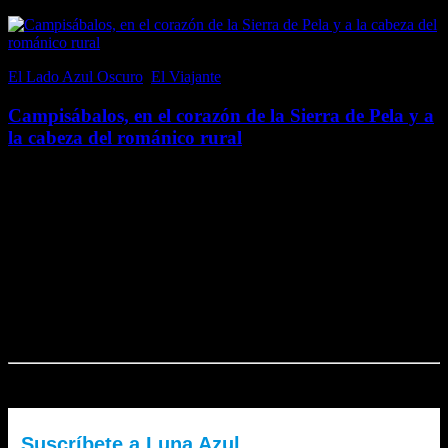
El Lado Azul Oscuro
,
El Viajante
21 junio, 2017
Campisábalos, en el corazón de la Sierra de Pela y a
la cabeza del románico rural
Campisábalos, en la provincia de Guadalajara (aunque perteneció a
la fronteriza Soria hasta 1833), es un pequeño pueblo, por tamaño y
población; con un censo inferior a 70 habitantes. Sin embargo, al
emplazarse en un…
Me gusta esto:
Me gusta
Cargando...
El Lado Azul Oscuro es un blog de Luna Azul. ¿Quieres recibir
nuestra newsletter?
Suscríbete a Luna Azul