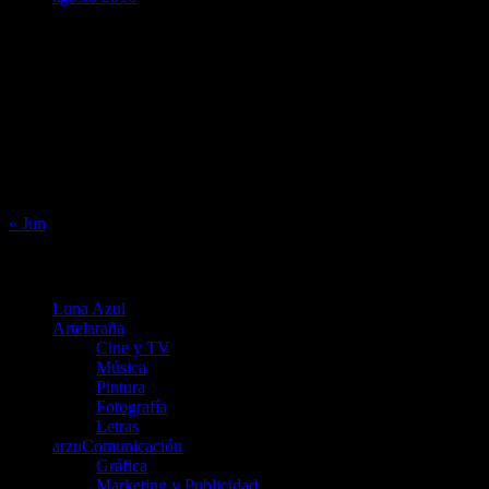
agosto 2026
L
M
X
J
V
S
D
1
2
3
4
5
6
7
8
9
10
11
12
13
14
15
16
17
18
19
20
21
22
23
24
25
26
27
28
29
30
31
« Jun
Menú
Luna Azul
Artelaraña
Cine y TV
Música
Pintura
Fotografía
Letras
arzuComunicación
Gráfica
Marketing y Publicidad