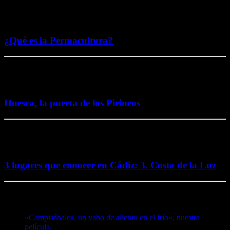
5 noviembre, 2016
¿Qué es la Permacultura?
26 octubre, 2016
Huesca, la puerta de los Pirineos
2 octubre, 2016
3 lugares que conocer en Cádiz: 3. Costa de la Luz
Te puede interesar
«Campisábalos, un vaho de aliento en el frío», nuestra
película.