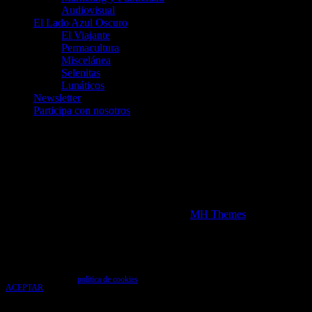
Audiovisual
El Lado Azul Oscuro
El Viajante
Permacultura
Miscelánea
Selenitas
Lunáticos
Newsletter
Participa con nosotros
Únete a nosotros en Telegram
telegram.me/luna_azul
telegram.me/artelarana
telegram.me/arzuComunicacion
Copyright 2026 | MH Newsdesk Lite por
MH Themes
Uso de cookies
Utilizamos cookies para que tengas la mejor experiencia de usuario. Si continúas
navegando das tu consentimiento para la aceptación de las mencionadas cookies y la
aceptación de nuestra
política de cookies
, pincha el enlace para más información.
ACEPTAR
Aviso de cookies