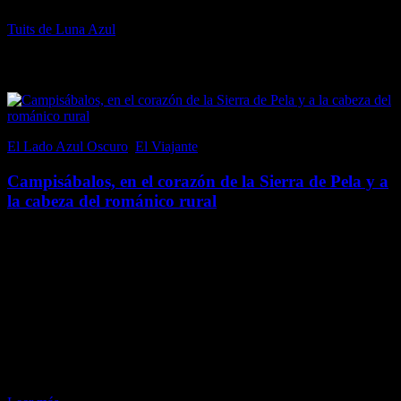
Tuits de Luna Azul
Popular en El Lado Azul Oscuro
El Lado Azul Oscuro
,
El Viajante
21 junio, 2017
Campisábalos, en el corazón de la Sierra de Pela y a
la cabeza del románico rural
Campisábalos, en la provincia de Guadalajara (aunque perteneció a
la fronteriza Soria hasta 1833), es un pequeño pueblo, por tamaño y
población; con un censo inferior a 70 habitantes. Sin embargo, al
emplazarse en un…
Me gusta esto:
Me gusta
Cargando...