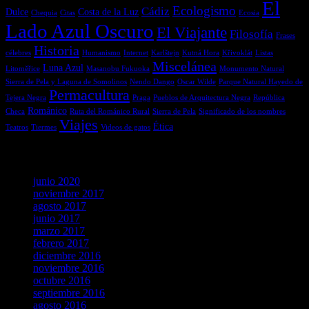
El
Ecologismo
Cádiz
Dulce
Costa de la Luz
Chequia
Citas
Ecosia
Lado Azul Oscuro
El Viajante
Filosofía
Frases
Historia
célebres
Humanismo
Internet
Karlštejn
Kutná Hora
Křivoklát
Listas
Miscelánea
Luna Azul
Litoměřice
Masanobu Fukuoka
Monumento Natural
Sierra de Pela y Laguna de Somolinos
Nendo Dango
Oscar Wilde
Parque Natural Hayedo de
Permacultura
Tejera Negra
Praga
Pueblos de Arquitectura Negra
República
Románico
Checa
Ruta del Románico Rural
Sierra de Pela
Significado de los nombres
Viajes
Ética
Teatros
Tiermes
Videos de gatos
Archivos
junio 2020
noviembre 2017
agosto 2017
junio 2017
marzo 2017
febrero 2017
diciembre 2016
noviembre 2016
octubre 2016
septiembre 2016
agosto 2016