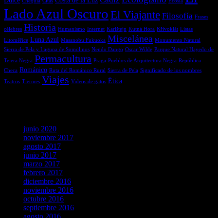
Dulce
Costa de la Luz
Chequia
Citas
Ecosia
Lado Azul Oscuro
El Viajante
Filosofía
Frases
Historia
célebres
Humanismo
Internet
Karlštejn
Kutná Hora
Křivoklát
Listas
Miscelánea
Luna Azul
Litoměřice
Masanobu Fukuoka
Monumento Natural
Sierra de Pela y Laguna de Somolinos
Nendo Dango
Oscar Wilde
Parque Natural Hayedo de
Permacultura
Tejera Negra
Praga
Pueblos de Arquitectura Negra
República
Románico
Checa
Ruta del Románico Rural
Sierra de Pela
Significado de los nombres
Viajes
Ética
Teatros
Tiermes
Videos de gatos
Archivos
junio 2020
noviembre 2017
agosto 2017
junio 2017
marzo 2017
febrero 2017
diciembre 2016
noviembre 2016
octubre 2016
septiembre 2016
agosto 2016