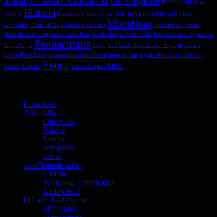
Filosofía
Frases
Historia
célebres
Humanismo
Internet
Karlštejn
Kutná Hora
Křivoklát
Listas
Miscelánea
Luna Azul
Litoměřice
Masanobu Fukuoka
Monumento Natural
Sierra de Pela y Laguna de Somolinos
Nendo Dango
Oscar Wilde
Parque Natural Hayedo de
Permacultura
Tejera Negra
Praga
Pueblos de Arquitectura Negra
República
Románico
Checa
Ruta del Románico Rural
Sierra de Pela
Significado de los nombres
Viajes
Ética
Teatros
Tiermes
Videos de gatos
Menú
Luna Azul
Artelaraña
Cine y TV
Música
Pintura
Fotografía
Letras
arzuComunicación
Gráfica
Marketing y Publicidad
Audiovisual
El Lado Azul Oscuro
El Viajante