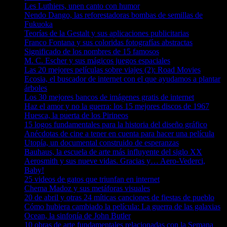
Les Luthiers, unen canto con humor
Nendo Dango, las reforestadoras bombas de semillas de
Fukuoka
Teorías de la Gestalt y sus aplicaciones publicitarias
Franco Fontana y sus coloridas fotografías abstractas
Significado de los nombres de 15 famosos
M. C. Escher y sus mágicos juegos espaciales
Las 20 mejores películas sobre viajes (2): Road Movies
Ecosia, el buscador de internet con el que ayudamos a plantar
árboles
Los 30 mejores bancos de imágenes gratis de internet
Haz el amor y no la guerra: los 15 mejores discos de 1967
Huesca, la puerta de los Pirineos
15 logos fundamentales para la historia del diseño gráfico
Anécdotas de cine a tener en cuenta para hacer una película
Utopía, un documental construido de esperanzas
Bauhaus, la escuela de arte más influyente del siglo XX
Aerosmith y sus nueve vidas. Gracias y… Aero-Vederci,
Baby!
25 videos de gatos que triunfan en internet
Chema Madoz y sus metáforas visuales
20 de abril y otras 24 míticas canciones de fiestas de pueblo
Cómo hubiera cambiado la película: La guerra de las galaxias
Ocean, la sinfonía de John Butler
10 obras de arte fundamentales relacionadas con la Semana