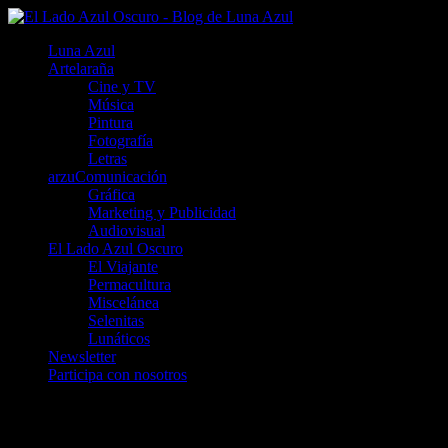
Luna Azul
Artelaraña
Cine y TV
Música
Pintura
Fotografía
Letras
arzuComunicación
Gráfica
Marketing y Publicidad
Audiovisual
El Lado Azul Oscuro
El Viajante
Permacultura
Miscelánea
Selenitas
Lunáticos
Newsletter
Participa con nosotros
Sierra de Pela