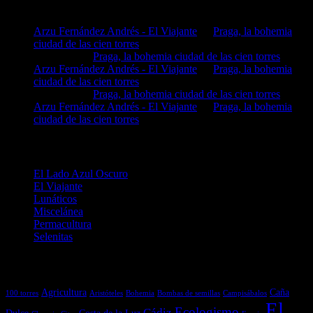
Comentarios en El Lado Azul Oscuro
Arzu Fernández Andrés - El Viajante
en
Praga, la bohemia
ciudad de las cien torres
MIGUEL
en
Praga, la bohemia ciudad de las cien torres
Arzu Fernández Andrés - El Viajante
en
Praga, la bohemia
ciudad de las cien torres
MIGUEL
en
Praga, la bohemia ciudad de las cien torres
Arzu Fernández Andrés - El Viajante
en
Praga, la bohemia
ciudad de las cien torres
Categorías
El Lado Azul Oscuro
El Viajante
Lunáticos
Miscelánea
Permacultura
Selenitas
Etiquetas
Agricultura
Caña
100 torres
Aristóteles
Bohemia
Bombas de semillas
Campisábalos
El
Ecologismo
Cádiz