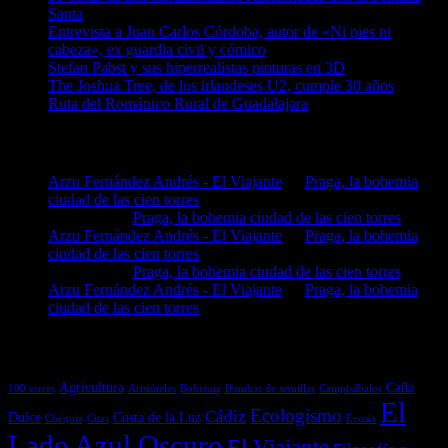
Santa
Entrevista a Juan Carlos Córdoba, autor de «Ni pies ni
cabeza», ex guardia civil y cómico
Stefan Pabst y sus hiperrealistas pinturas en 3D
The Joshua Tree, de los irlandeses U2, cumple 30 años
Ruta del Románico Rural de Guadalajara
Comentarios en El Lado Azul Oscuro
Arzu Fernández Andrés - El Viajante
en
Praga, la bohemia
ciudad de las cien torres
MIGUEL
en
Praga, la bohemia ciudad de las cien torres
Arzu Fernández Andrés - El Viajante
en
Praga, la bohemia
ciudad de las cien torres
MIGUEL
en
Praga, la bohemia ciudad de las cien torres
Arzu Fernández Andrés - El Viajante
en
Praga, la bohemia
ciudad de las cien torres
Etiquetas
Agricultura
Caña
100 torres
Aristóteles
Bohemia
Bombas de semillas
Campisábalos
El
Ecologismo
Cádiz
Dulce
Costa de la Luz
Chequia
Citas
Ecosia
Lado Azul Oscuro
El Viajante