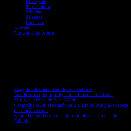
El Viajante
Permacultura
Miscelánea
Selenitas
Lunáticos
Newsletter
Participa con nosotros
Únete a nosotros en Telegram
telegram.me/luna_azul
telegram.me/artelarana
telegram.me/arzuComunicacion
Entradas recientes
Praga, la bohemia ciudad de las cien torres
Los filósofos griegos, origen de la filosofía occidental
25 frases célebres de Oscar Wilde
Campisábalos, en el corazón de la Sierra de Pela y a la cabeza
del románico rural
Nendo Dango, las reforestadoras bombas de semillas de
Fukuoka