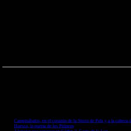
Me gusta esto:
Me gusta
Cargando...
También puede interesarte:
Campisábalos, en el corazón de la Sierra de Pela y a la cabeza 
Huesca, la puerta de los Pirineos