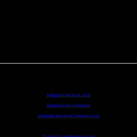
Disfrutarás de muchos más contenidos en nuestras
redes sociales
:
Nuestros canales de
Telegram
:
telegram.me/luna_azul
telegram.me/artelarana
telegram.me/arzuComunicacion
Nuestras páginas de
Facebook
:
facebook.com/lunaazul.org