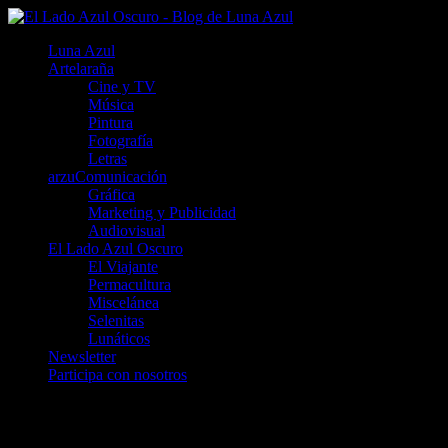
Luna Azul
Artelaraña
Cine y TV
Música
Pintura
Fotografía
Letras
arzuComunicación
Gráfica
Marketing y Publicidad
Audiovisual
El Lado Azul Oscuro
El Viajante
Permacultura
Miscelánea
Selenitas
Lunáticos
Newsletter
Participa con nosotros
3 lugares que conocer en Cádiz: 2. Cádiz c