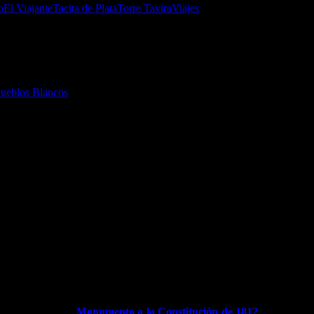
o
El Viajante
Tacita de Plata
Torre Tavira
Viajes
2016
ueblos Blancos
, el segundo lugar que considero que no debes perderte
2. CÁDIZ
que la habitan, es una bonita ciudad con tres milenios de historia y 
e tierra. A un lado, el Océano Atlántico, y al otro, la bahía de Cádiz, el p
árbara, junto al
Parque Genovés
; ya que es el casco histórico para re
millones de años. Allí puedes contemplar bellos parterres, plantas y
 que están indicados con líneas de colores pintadas en el suelo; y déjate
ilo neomudéjar; el
Monumento a la Constitución de 1812
(que fue la