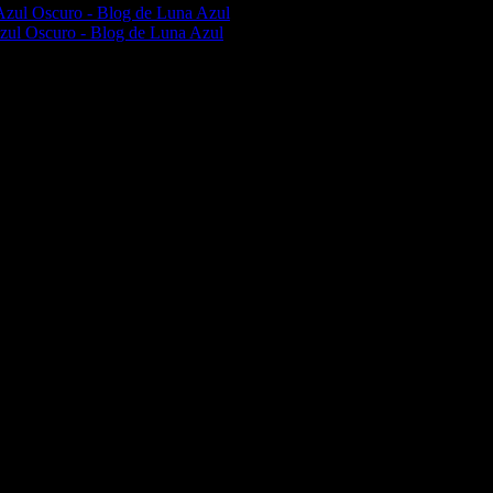
 Azul Oscuro - Blog de Luna Azul
Azul Oscuro - Blog de Luna Azul
ara la próxima vez que haga un comentario.