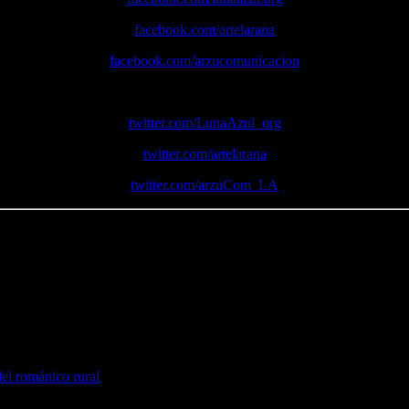
facebook.com/artelarana
facebook.com/arzucomunicacion
Nuestras cuentas de
Twitter
:
twitter.com/LunaAzul_org
twitter.com/artelarana
twitter.com/arzuCom_LA
del románico rural