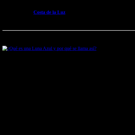
En Cádiz, además de comer hasta saciarte rico
pescaíto
frito, puede
alucinado, en la
Costa de la Luz
; que es la tercera zona imperdible de