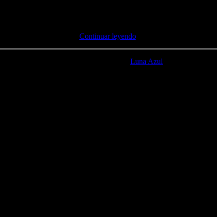
s darte unos buenos baños en el mar. No obstante, muy cerca de allí 
 tu viaje.
Continuar leyendo
.
*Artículos destacados de
Luna Azul
: