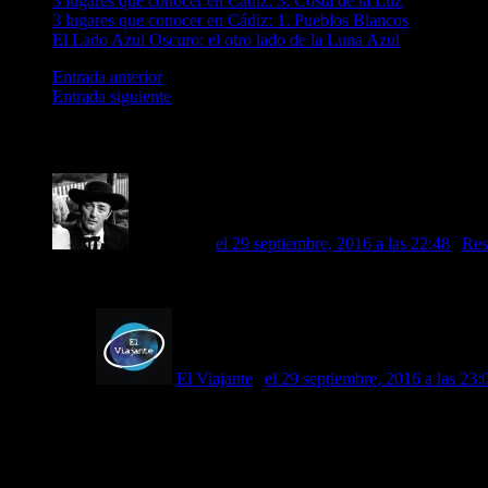
3 lugares que conocer en Cádiz: 3. Costa de la Luz
3 lugares que conocer en Cádiz: 1. Pueblos Blancos
El Lado Azul Oscuro: el otro lado de la Luna Azul
Entrada anterior
Entrada siguiente
2 comentarios
en «3 lugares que conocer en Cádiz: 2. Cádiz capit
Al Lorient |
el 29 septiembre, 2016 a las 22:48
|
Res
¡Qué curiosa visita la de la Torre Tavira! Realmente merece la 
El Viajante
|
el 29 septiembre, 2016 a las 23:
Es muy recomendable, Al Lorient. Imprescindible para ap
2
Trackbacks y pingbacks