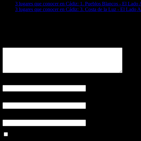
3 lugares que conocer en Cádiz: 1. Pueblos Blancos - El Lado
3 lugares que conocer en Cádiz: 3. Costa de la Luz - El Lado 
Deja un comentario
Tu dirección de correo electrónico no será publicada.
Comentario
Nombre
*
Correo electrónico
*
Web
Guardar mi nombre, correo electrónico y web en este navegador p