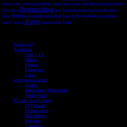
Sierra de Pela y Laguna de Somolinos
Nendo Dango
Oscar Wilde
Parque Natural Hayedo de
Permacultura
Tejera Negra
Praga
Pueblos de Arquitectura Negra
República
Románico
Checa
Ruta del Románico Rural
Sierra de Pela
Significado de los nombres
Viajes
Ética
Teatros
Tiermes
Videos de gatos
Menú
Luna Azul
Artelaraña
Cine y TV
Música
Pintura
Fotografía
Letras
arzuComunicación
Gráfica
Marketing y Publicidad
Audiovisual
El Lado Azul Oscuro
El Viajante
Permacultura
Miscelánea
Selenitas
Lunáticos