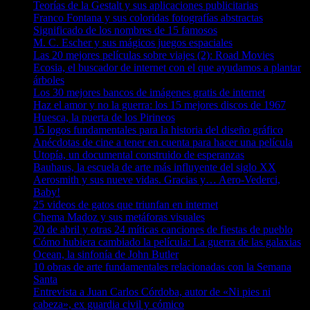
Teorías de la Gestalt y sus aplicaciones publicitarias
Franco Fontana y sus coloridas fotografías abstractas
Significado de los nombres de 15 famosos
M. C. Escher y sus mágicos juegos espaciales
Las 20 mejores películas sobre viajes (2): Road Movies
Ecosia, el buscador de internet con el que ayudamos a plantar
árboles
Los 30 mejores bancos de imágenes gratis de internet
Haz el amor y no la guerra: los 15 mejores discos de 1967
Huesca, la puerta de los Pirineos
15 logos fundamentales para la historia del diseño gráfico
Anécdotas de cine a tener en cuenta para hacer una película
Utopía, un documental construido de esperanzas
Bauhaus, la escuela de arte más influyente del siglo XX
Aerosmith y sus nueve vidas. Gracias y… Aero-Vederci,
Baby!
25 videos de gatos que triunfan en internet
Chema Madoz y sus metáforas visuales
20 de abril y otras 24 míticas canciones de fiestas de pueblo
Cómo hubiera cambiado la película: La guerra de las galaxias
Ocean, la sinfonía de John Butler
10 obras de arte fundamentales relacionadas con la Semana
Santa
Entrevista a Juan Carlos Córdoba, autor de «Ni pies ni
cabeza», ex guardia civil y cómico