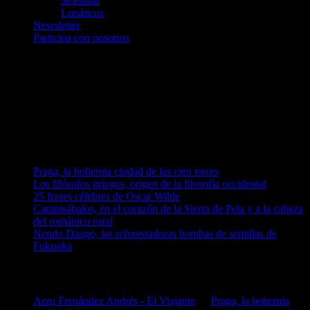
Selenitas
Lunáticos
Newsletter
Participa con nosotros
Únete a nosotros en Telegram
telegram.me/luna_azul
telegram.me/artelarana
telegram.me/arzuComunicacion
Entradas recientes
Praga, la bohemia ciudad de las cien torres
Los filósofos griegos, origen de la filosofía occidental
25 frases célebres de Oscar Wilde
Campisábalos, en el corazón de la Sierra de Pela y a la cabeza
del románico rural
Nendo Dango, las reforestadoras bombas de semillas de
Fukuoka
Comentarios en El Lado Azul Oscuro
Arzu Fernández Andrés - El Viajante
en
Praga, la bohemia