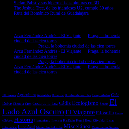
Stefan Pabst y sus hiperrealistas pinturas en 3D
The Joshua Tree, de los irlandeses U2, cumple 30 años
Ruta del Románico Rural de Guadalajara
Comentarios en El Lado Azul Oscuro
Arzu Fernández Andrés - El Viajante
en
Praga, la bohemia
ciudad de las cien torres
MIGUEL
en
Praga, la bohemia ciudad de las cien torres
Arzu Fernández Andrés - El Viajante
en
Praga, la bohemia
ciudad de las cien torres
MIGUEL
en
Praga, la bohemia ciudad de las cien torres
Arzu Fernández Andrés - El Viajante
en
Praga, la bohemia
ciudad de las cien torres
Etiquetas
Agricultura
Caña
100 torres
Aristóteles
Bohemia
Bombas de semillas
Campisábalos
El
Ecologismo
Cádiz
Dulce
Costa de la Luz
Chequia
Citas
Ecosia
Lado Azul Oscuro
El Viajante
Filosofía
Frases
Historia
célebres
Humanismo
Internet
Karlštejn
Kutná Hora
Křivoklát
Listas
Miscelánea
Luna Azul
Litoměřice
Masanobu Fukuoka
Monumento Natural