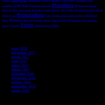
célebres
Humanismo
Internet
Karlštejn
Kutná Hora
Křivoklát
Listas
Miscelánea
Luna Azul
Litoměřice
Masanobu Fukuoka
Monumento Natural
Sierra de Pela y Laguna de Somolinos
Nendo Dango
Oscar Wilde
Parque Natural Hayedo de
Permacultura
Tejera Negra
Praga
Pueblos de Arquitectura Negra
República
Románico
Checa
Ruta del Románico Rural
Sierra de Pela
Significado de los nombres
Viajes
Ética
Teatros
Tiermes
Videos de gatos
Archivos
junio 2020
noviembre 2017
agosto 2017
junio 2017
marzo 2017
febrero 2017
diciembre 2016
noviembre 2016
octubre 2016
septiembre 2016
agosto 2016
agosto 2026
L
M
X
J
V
S
D