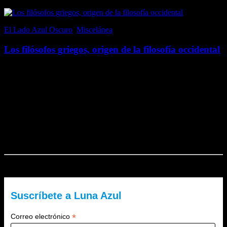
El Lado Azul Oscuro
,
Miscelánea
20 noviembre, 2017
Los filósofos griegos, origen de la filosofía occidental
El origen de la filosofía occidental se encuentra en la Antigua Grecia
(concretamente en Jonia, en la península de Anatolia); de hecho, se
cree que Pitágoras de Samos fue el primero en utilizar el término….
Me gusta esto:
Me gusta
Cargando...
El Lado Azul Oscuro es un blog de Luna Azul. ¿Quieres recibir
nuestra newsletter?
Suscríbete a Luna Azul
*
Correo electrónico