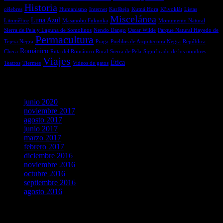
Historia
célebres
Humanismo
Internet
Karlštejn
Kutná Hora
Křivoklát
Listas
Miscelánea
Luna Azul
Litoměřice
Masanobu Fukuoka
Monumento Natural
Sierra de Pela y Laguna de Somolinos
Nendo Dango
Oscar Wilde
Parque Natural Hayedo de
Permacultura
Tejera Negra
Praga
Pueblos de Arquitectura Negra
República
Románico
Checa
Ruta del Románico Rural
Sierra de Pela
Significado de los nombres
Viajes
Ética
Teatros
Tiermes
Videos de gatos
Archivos
junio 2020
noviembre 2017
agosto 2017
junio 2017
marzo 2017
febrero 2017
diciembre 2016
noviembre 2016
octubre 2016
septiembre 2016
agosto 2016
agosto 2026
L
M
X
J
V
S
D