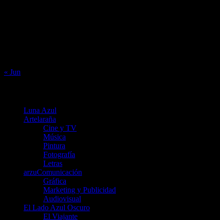
1
2
3
4
5
6
7
8
9
10
11
12
13
14
15
16
17
18
19
20
21
22
23
24
25
26
27
28
29
30
31
« Jun
Menú
Luna Azul
Artelaraña
Cine y TV
Música
Pintura
Fotografía
Letras
arzuComunicación
Gráfica
Marketing y Publicidad
Audiovisual
El Lado Azul Oscuro
El Viajante