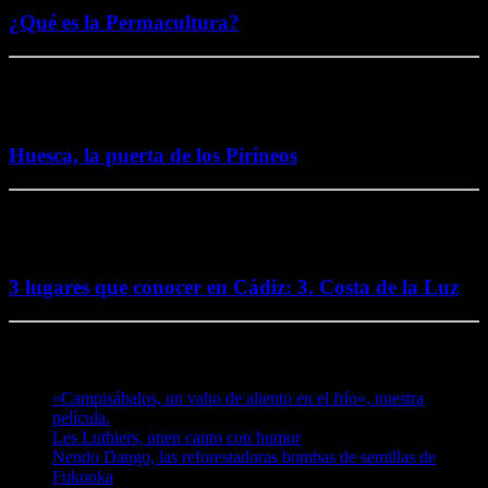
¿Qué es la Permacultura?
26 octubre, 2016
Huesca, la puerta de los Pirineos
2 octubre, 2016
3 lugares que conocer en Cádiz: 3. Costa de la Luz
Te puede interesar
«Campisábalos, un vaho de aliento en el frío», nuestra
película.
Les Luthiers, unen canto con humor
Nendo Dango, las reforestadoras bombas de semillas de
Fukuoka