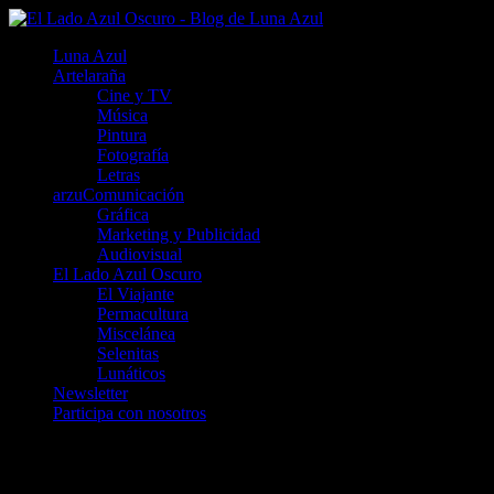
Luna Azul
Artelaraña
Cine y TV
Música
Pintura
Fotografía
Letras
arzuComunicación
Gráfica
Marketing y Publicidad
Audiovisual
El Lado Azul Oscuro
El Viajante
Permacultura
Miscelánea
Selenitas
Lunáticos
Newsletter
Participa con nosotros
Aristóteles