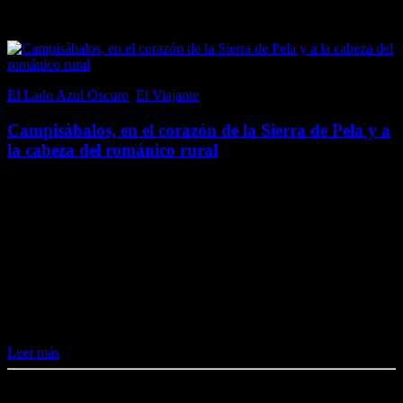
Popular en El Lado Azul Oscuro
El Lado Azul Oscuro
,
El Viajante
21 junio, 2017
Campisábalos, en el corazón de la Sierra de Pela y a
la cabeza del románico rural
Campisábalos, en la provincia de Guadalajara (aunque perteneció a
la fronteriza Soria hasta 1833), es un pequeño pueblo, por tamaño y
población; con un censo inferior a 70 habitantes. Sin embargo, al
emplazarse en un…
Me gusta esto:
Me gusta
Cargando...
Leer más
Destacado en El Lado Azul Oscuro