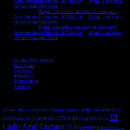
Arzu Fernández Andrés - El Viajante
en
Praga, la bohemia
ciudad de las cien torres
MIGUEL
en
Praga, la bohemia ciudad de las cien torres
Arzu Fernández Andrés - El Viajante
en
Praga, la bohemia
ciudad de las cien torres
MIGUEL
en
Praga, la bohemia ciudad de las cien torres
Arzu Fernández Andrés - El Viajante
en
Praga, la bohemia
ciudad de las cien torres
Categorías
El Lado Azul Oscuro
El Viajante
Lunáticos
Miscelánea
Permacultura
Selenitas
Etiquetas
Agricultura
Caña
100 torres
Aristóteles
Bohemia
Bombas de semillas
Campisábalos
El
Ecologismo
Cádiz
Dulce
Costa de la Luz
Chequia
Citas
Ecosia
Lado Azul Oscuro
El Viajante
Filosofía
Frases