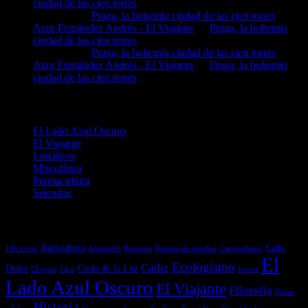
ciudad de las cien torres
MIGUEL
en
Praga, la bohemia ciudad de las cien torres
Arzu Fernández Andrés - El Viajante
en
Praga, la bohemia
ciudad de las cien torres
MIGUEL
en
Praga, la bohemia ciudad de las cien torres
Arzu Fernández Andrés - El Viajante
en
Praga, la bohemia
ciudad de las cien torres
Categorías
El Lado Azul Oscuro
El Viajante
Lunáticos
Miscelánea
Permacultura
Selenitas
Etiquetas
Agricultura
Caña
100 torres
Aristóteles
Bohemia
Bombas de semillas
Campisábalos
El
Ecologismo
Cádiz
Dulce
Costa de la Luz
Chequia
Citas
Ecosia
Lado Azul Oscuro
El Viajante
Filosofía
Frases
Historia