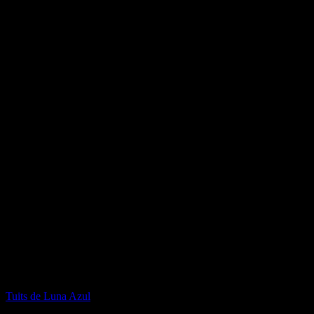
Facebook de Luna Azul
Twitter de Luna Azul
Tuits de Luna Azul