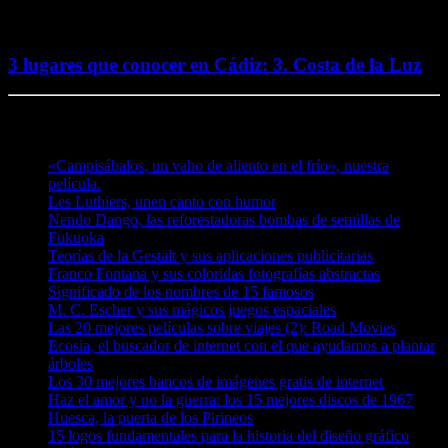
2 octubre, 2016
3 lugares que conocer en Cádiz: 3. Costa de la Luz
Te puede interesar
«Campisábalos, un vaho de aliento en el frío», nuestra
película.
Les Luthiers, unen canto con humor
Nendo Dango, las reforestadoras bombas de semillas de
Fukuoka
Teorías de la Gestalt y sus aplicaciones publicitarias
Franco Fontana y sus coloridas fotografías abstractas
Significado de los nombres de 15 famosos
M. C. Escher y sus mágicos juegos espaciales
Las 20 mejores películas sobre viajes (2): Road Movies
Ecosia, el buscador de internet con el que ayudamos a plantar
árboles
Los 30 mejores bancos de imágenes gratis de internet
Haz el amor y no la guerra: los 15 mejores discos de 1967
Huesca, la puerta de los Pirineos
15 logos fundamentales para la historia del diseño gráfico