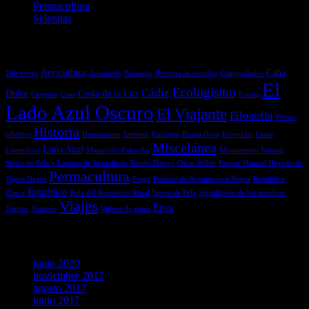
Permacultura
Selenitas
Etiquetas
Agricultura
Caña
100 torres
Aristóteles
Bohemia
Bombas de semillas
Campisábalos
El
Ecologismo
Cádiz
Dulce
Costa de la Luz
Chequia
Citas
Ecosia
Lado Azul Oscuro
El Viajante
Filosofía
Frases
Historia
célebres
Humanismo
Internet
Karlštejn
Kutná Hora
Křivoklát
Listas
Miscelánea
Luna Azul
Litoměřice
Masanobu Fukuoka
Monumento Natural
Sierra de Pela y Laguna de Somolinos
Nendo Dango
Oscar Wilde
Parque Natural Hayedo de
Permacultura
Tejera Negra
Praga
Pueblos de Arquitectura Negra
República
Románico
Checa
Ruta del Románico Rural
Sierra de Pela
Significado de los nombres
Viajes
Ética
Teatros
Tiermes
Videos de gatos
Archivos
junio 2020
noviembre 2017
agosto 2017
junio 2017