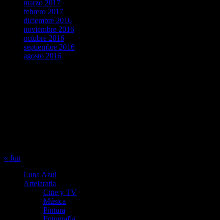
marzo 2017
febrero 2017
diciembre 2016
noviembre 2016
octubre 2016
septiembre 2016
agosto 2016
agosto 2026
L
M
X
J
V
S
D
1
2
3
4
5
6
7
8
9
10
11
12
13
14
15
16
17
18
19
20
21
22
23
24
25
26
27
28
29
30
31
« Jun
Luna Azul
Artelaraña
Cine y TV
Música
Pintura
Fotografía