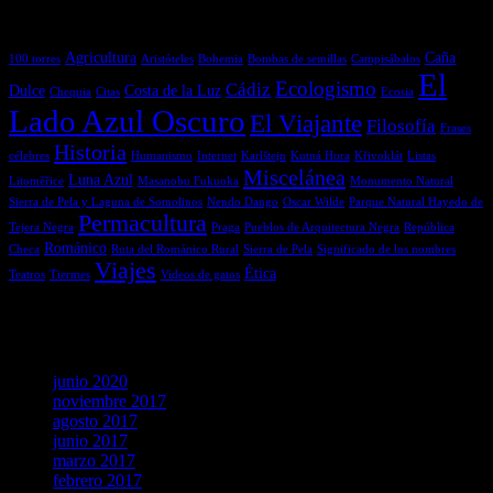
Etiquetas
Agricultura
Caña
100 torres
Aristóteles
Bohemia
Bombas de semillas
Campisábalos
El
Ecologismo
Cádiz
Dulce
Costa de la Luz
Chequia
Citas
Ecosia
Lado Azul Oscuro
El Viajante
Filosofía
Frases
Historia
célebres
Humanismo
Internet
Karlštejn
Kutná Hora
Křivoklát
Listas
Miscelánea
Luna Azul
Litoměřice
Masanobu Fukuoka
Monumento Natural
Sierra de Pela y Laguna de Somolinos
Nendo Dango
Oscar Wilde
Parque Natural Hayedo de
Permacultura
Tejera Negra
Praga
Pueblos de Arquitectura Negra
República
Románico
Checa
Ruta del Románico Rural
Sierra de Pela
Significado de los nombres
Viajes
Ética
Teatros
Tiermes
Videos de gatos
Archivos
junio 2020
noviembre 2017
agosto 2017
junio 2017
marzo 2017
febrero 2017