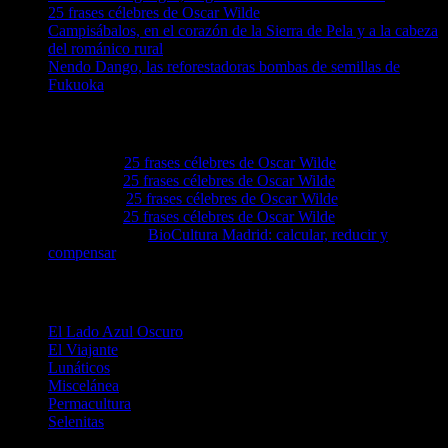
25 frases célebres de Oscar Wilde
Campisábalos, en el corazón de la Sierra de Pela y a la cabeza
del románico rural
Nendo Dango, las reforestadoras bombas de semillas de
Fukuoka
Comentarios en El Lado Azul Oscuro
Lovie68
en
25 frases célebres de Oscar Wilde
Levie92
en
25 frases célebres de Oscar Wilde
Grove4a
en
25 frases célebres de Oscar Wilde
Ezellwn
en
25 frases célebres de Oscar Wilde
Augustassix
en
BioCultura Madrid: calcular, reducir y
compensar
Categorías
El Lado Azul Oscuro
El Viajante
Lunáticos
Miscelánea
Permacultura
Selenitas