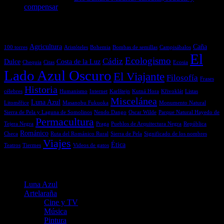
compensar
Etiquetas
Agricultura
Caña
100 torres
Aristóteles
Bohemia
Bombas de semillas
Campisábalos
El
Ecologismo
Cádiz
Dulce
Costa de la Luz
Chequia
Citas
Ecosia
Lado Azul Oscuro
El Viajante
Filosofía
Frases
Historia
célebres
Humanismo
Internet
Karlštejn
Kutná Hora
Křivoklát
Listas
Miscelánea
Luna Azul
Litoměřice
Masanobu Fukuoka
Monumento Natural
Sierra de Pela y Laguna de Somolinos
Nendo Dango
Oscar Wilde
Parque Natural Hayedo de
Permacultura
Tejera Negra
Praga
Pueblos de Arquitectura Negra
República
Románico
Checa
Ruta del Románico Rural
Sierra de Pela
Significado de los nombres
Viajes
Ética
Teatros
Tiermes
Videos de gatos
Menú
Luna Azul
Artelaraña
Cine y TV
Música
Pintura