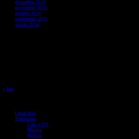
diciembre 2016
noviembre 2016
octubre 2016
septiembre 2016
agosto 2016
agosto 2026
L
M
X
J
V
S
D
1
2
3
4
5
6
7
8
9
10
11
12
13
14
15
16
17
18
19
20
21
22
23
24
25
26
27
28
29
30
31
« Jun
Menú
Luna Azul
Artelaraña
Cine y TV
Música
Pintura