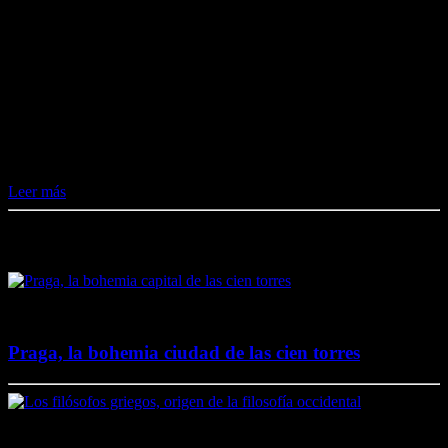
Campisábalos, en la provincia de Guadalajara (aunque perteneció a
la fronteriza Soria hasta 1833), es un pequeño pueblo, por tamaño y
población; con un censo inferior a 70 habitantes. Sin embargo, al
emplazarse en un…
Me gusta esto:
Me gusta
Cargando...
Leer más
Destacado en El Lado Azul Oscuro
4 junio, 2020
Praga, la bohemia ciudad de las cien torres
20 noviembre, 2017