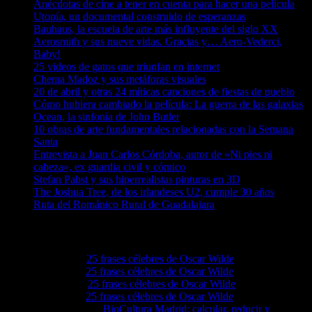
Anécdotas de cine a tener en cuenta para hacer una película
Utopía, un documental construido de esperanzas
Bauhaus, la escuela de arte más influyente del siglo XX
Aerosmith y sus nueve vidas. Gracias y… Aero-Vederci,
Baby!
25 videos de gatos que triunfan en internet
Chema Madoz y sus metáforas visuales
20 de abril y otras 24 míticas canciones de fiestas de pueblo
Cómo hubiera cambiado la película: La guerra de las galaxias
Ocean, la sinfonía de John Butler
10 obras de arte fundamentales relacionadas con la Semana
Santa
Entrevista a Juan Carlos Córdoba, autor de «Ni pies ni
cabeza», ex guardia civil y cómico
Stefan Pabst y sus hiperrealistas pinturas en 3D
The Joshua Tree, de los irlandeses U2, cumple 30 años
Ruta del Románico Rural de Guadalajara
Comentarios en El Lado Azul Oscuro
Lovie68
en
25 frases célebres de Oscar Wilde
Levie92
en
25 frases célebres de Oscar Wilde
Grove4a
en
25 frases célebres de Oscar Wilde
Ezellwn
en
25 frases célebres de Oscar Wilde
Augustassix
en
BioCultura Madrid: calcular, reducir y