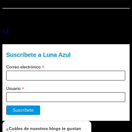
Navegación de entradas
«
1
2
El Lado Azul Oscuro es un blog de Luna Azul. ¿Quieres recibir
nuestra newsletter?
Suscríbete a Luna Azul
*
Correo electrónico
*
Usuario
¿Cuáles de nuestros blogs te gustan