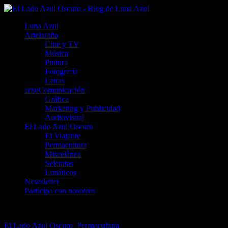
Luna Azul
Artelaraña
Cine y TV
Música
Pintura
Fotografía
Letras
arzuComunicación
Gráfica
Marketing y Publicidad
Audiovisual
El Lado Azul Oscuro
El Viajante
Permacultura
Miscelánea
Selenitas
Lunáticos
Newsletter
Participa con nosotros
El Lado Azul Oscuro
,
Permacultura
5 noviembre, 2016