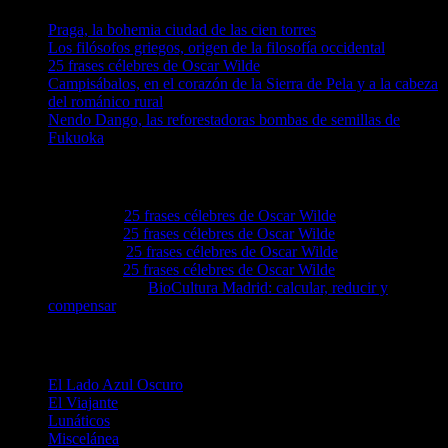
Praga, la bohemia ciudad de las cien torres
Los filósofos griegos, origen de la filosofía occidental
25 frases célebres de Oscar Wilde
Campisábalos, en el corazón de la Sierra de Pela y a la cabeza
del románico rural
Nendo Dango, las reforestadoras bombas de semillas de
Fukuoka
Comentarios recientes
Lovie68
en
25 frases célebres de Oscar Wilde
Levie92
en
25 frases célebres de Oscar Wilde
Grove4a
en
25 frases célebres de Oscar Wilde
Ezellwn
en
25 frases célebres de Oscar Wilde
Augustassix
en
BioCultura Madrid: calcular, reducir y
compensar
Categorías
El Lado Azul Oscuro
El Viajante
Lunáticos
Miscelánea