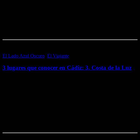
Me gusta esto:
Me gusta
Cargando...
El Lado Azul Oscuro
,
El Viajante
2 octubre, 2016
3 lugares que conocer en Cádiz: 3. Costa de la Luz
¡Querido selenita! Si ya has tachado de la lista los Pueblos Blancos
y Cádiz capital, la tercera y última zona de la provincia de Cádiz que
no debes perderte si no la conoces es la…
Me gusta esto:
Me gusta
Cargando...