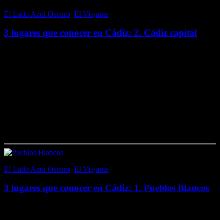
El Lado Azul Oscuro
,
El Viajante
25 septiembre, 2016
3 lugares que conocer en Cádiz: 2. Cádiz capital
¡Querido selenita…! Una vez recorrida una de las rutas de los
Pueblos Blancos, el segundo lugar que considero que no debes
perderte de la provincia de Cádiz, si no la conoces, es su capital…
2….
Me gusta esto:
Me gusta
Cargando...
El Lado Azul Oscuro
,
El Viajante
18 septiembre, 2016
3 lugares que conocer en Cádiz: 1. Pueblos Blancos
Desde que conocí los Pueblos Blancos de la provincia de Cádiz
procuro recomendar a todo aquel con quien hablo de viajes que se