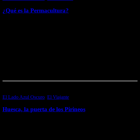
¿Qué es la Permacultura?
La Permacultura es una filosofía conceptual libre de ideologías,
pacífica, humanista y holística; que busca una respuesta positiva,
global y racional a la crisis social y medioambiental que vivimos. Se
basa en la observación meticulosa…
Me gusta esto:
Me gusta
Cargando...
El Lado Azul Oscuro
,
El Viajante
26 octubre, 2016
Huesca, la puerta de los Pirineos
Huesca, conocida como Huesqueta por los oriundos, es una coqueta
pero monumental capital del norte de la península ibérica; que por su
situación geográfica es considerada como la puerta de los Pirineos.
Es por tanto,…