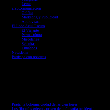
Letras
arzuComunicación
Gráfica
Marketing y Publicidad
Audiovisual
El Lado Azul Oscuro
El Viajante
Permacultura
Miscelánea
Selenitas
Lunáticos
Newsletter
Participa con nosotros
Únete a nosotros en Telegram
telegram.me/luna_azul
telegram.me/artelarana
telegram.me/arzuComunicacion
Entradas recientes
Praga, la bohemia ciudad de las cien torres
Los filósofos griegos, origen de la filosofía occidental