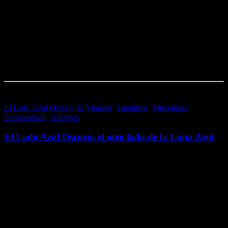
deje caer algún día por allí; pero nunca imaginé cómo de
surrealista…
Me gusta esto:
Me gusta
Cargando...
El Lado Azul Oscuro
,
El Viajante
,
Lunáticos
,
Miscelánea
,
Permacultura
,
Selenitas
1 agosto, 2016
El Lado Azul Oscuro: el otro lado de la Luna Azul
En El Lado Azul Oscuro, el otro lado de la Luna Azul (un espacio
para el encuentro entre el arte y la comunicación, sin límites a la
creatividad), tienen cabida entre otras muchas cosas, la…
Me gusta esto:
Me gusta
Cargando...