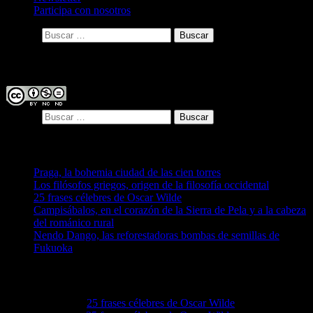
Participa con nosotros
Buscar:
Licencia
Buscar:
Entradas recientes
Praga, la bohemia ciudad de las cien torres
Los filósofos griegos, origen de la filosofía occidental
25 frases célebres de Oscar Wilde
Campisábalos, en el corazón de la Sierra de Pela y a la cabeza
del románico rural
Nendo Dango, las reforestadoras bombas de semillas de
Fukuoka
Comentarios recientes
Lovie68
en
25 frases célebres de Oscar Wilde