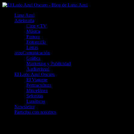
Luna Azul
Artelaraña
Cine y TV
Música
Pintura
Fotografía
Letras
arzuComunicación
Gráfica
Marketing y Publicidad
Audiovisual
El Lado Azul Oscuro
El Viajante
Permacultura
Miscelánea
Selenitas
Lunáticos
Newsletter
Participa con nosotros
San Juan de la Peña