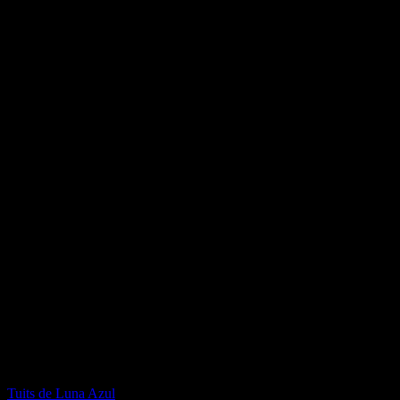
Facebook de Luna Azul
Twitter de Luna Azul
Tuits de Luna Azul