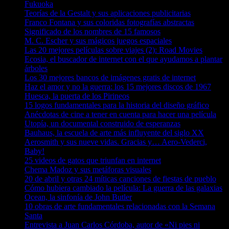
Fukuoka
Teorías de la Gestalt y sus aplicaciones publicitarias
Franco Fontana y sus coloridas fotografías abstractas
Significado de los nombres de 15 famosos
M. C. Escher y sus mágicos juegos espaciales
Las 20 mejores películas sobre viajes (2): Road Movies
Ecosia, el buscador de internet con el que ayudamos a plantar
árboles
Los 30 mejores bancos de imágenes gratis de internet
Haz el amor y no la guerra: los 15 mejores discos de 1967
Huesca, la puerta de los Pirineos
15 logos fundamentales para la historia del diseño gráfico
Anécdotas de cine a tener en cuenta para hacer una película
Utopía, un documental construido de esperanzas
Bauhaus, la escuela de arte más influyente del siglo XX
Aerosmith y sus nueve vidas. Gracias y… Aero-Vederci,
Baby!
25 videos de gatos que triunfan en internet
Chema Madoz y sus metáforas visuales
20 de abril y otras 24 míticas canciones de fiestas de pueblo
Cómo hubiera cambiado la película: La guerra de las galaxias
Ocean, la sinfonía de John Butler
10 obras de arte fundamentales relacionadas con la Semana
Santa
Entrevista a Juan Carlos Córdoba, autor de «Ni pies ni