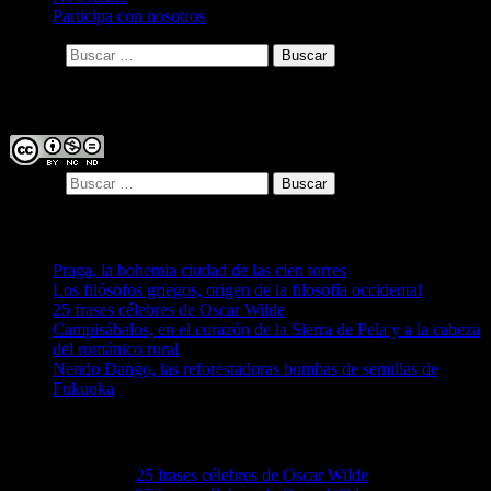
Participa con nosotros
Buscar:
Licencia
Buscar:
Entradas recientes
Praga, la bohemia ciudad de las cien torres
Los filósofos griegos, origen de la filosofía occidental
25 frases célebres de Oscar Wilde
Campisábalos, en el corazón de la Sierra de Pela y a la cabeza
del románico rural
Nendo Dango, las reforestadoras bombas de semillas de
Fukuoka
Comentarios recientes
Lovie68
en
25 frases célebres de Oscar Wilde