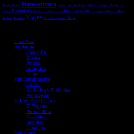
Permacultura
Tejera Negra
Praga
Pueblos de Arquitectura Negra
República
Románico
Checa
Ruta del Románico Rural
Sierra de Pela
Significado de los nombres
Viajes
Ética
Teatros
Tiermes
Videos de gatos
Menú
Luna Azul
Artelaraña
Cine y TV
Música
Pintura
Fotografía
Letras
arzuComunicación
Gráfica
Marketing y Publicidad
Audiovisual
El Lado Azul Oscuro
El Viajante
Permacultura
Miscelánea
Selenitas
Lunáticos
Newsletter