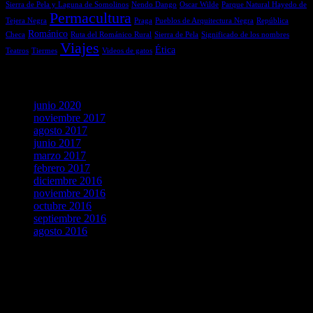
Sierra de Pela y Laguna de Somolinos
Nendo Dango
Oscar Wilde
Parque Natural Hayedo de
Permacultura
Tejera Negra
Praga
Pueblos de Arquitectura Negra
República
Románico
Checa
Ruta del Románico Rural
Sierra de Pela
Significado de los nombres
Viajes
Ética
Teatros
Tiermes
Videos de gatos
Archivos
junio 2020
noviembre 2017
agosto 2017
junio 2017
marzo 2017
febrero 2017
diciembre 2016
noviembre 2016
octubre 2016
septiembre 2016
agosto 2016
agosto 2026
L
M
X
J
V
S
D
1
2
3
4
5
6
7
8
9