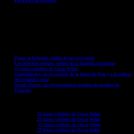
Participa con nosotros
Únete a nosotros en Telegram
telegram.me/luna_azul
telegram.me/artelarana
telegram.me/arzuComunicacion
Entradas recientes
Praga, la bohemia ciudad de las cien torres
Los filósofos griegos, origen de la filosofía occidental
25 frases célebres de Oscar Wilde
Campisábalos, en el corazón de la Sierra de Pela y a la cabeza
del románico rural
Nendo Dango, las reforestadoras bombas de semillas de
Fukuoka
Comentarios en El Lado Azul Oscuro
Lovie68
en
25 frases célebres de Oscar Wilde
Levie92
en
25 frases célebres de Oscar Wilde
Grove4a
en
25 frases célebres de Oscar Wilde
Ezellwn
en
25 frases célebres de Oscar Wilde