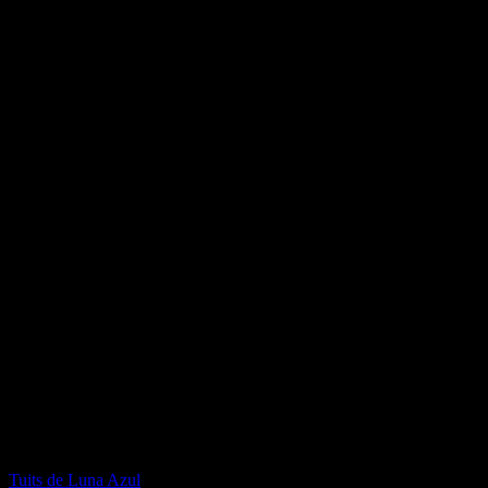
Facebook de Luna Azul
Twitter de Luna Azul
Tuits de Luna Azul