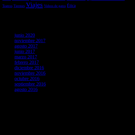
Viajes
Ética
Teatros
Tiermes
Videos de gatos
Archivos
junio 2020
noviembre 2017
agosto 2017
junio 2017
marzo 2017
febrero 2017
diciembre 2016
noviembre 2016
octubre 2016
septiembre 2016
agosto 2016
agosto 2026
L
M
X
J
V
S
D
1
2
3
4
5
6
7
8
9
10
11
12
13
14
15
16
17
18
19
20
21
22
23