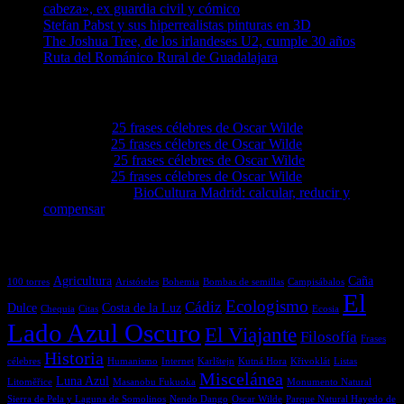
cabeza», ex guardia civil y cómico
Stefan Pabst y sus hiperrealistas pinturas en 3D
The Joshua Tree, de los irlandeses U2, cumple 30 años
Ruta del Románico Rural de Guadalajara
Comentarios en El Lado Azul Oscuro
Lovie68
en
25 frases célebres de Oscar Wilde
Levie92
en
25 frases célebres de Oscar Wilde
Grove4a
en
25 frases célebres de Oscar Wilde
Ezellwn
en
25 frases célebres de Oscar Wilde
Augustassix
en
BioCultura Madrid: calcular, reducir y
compensar
Etiquetas
Agricultura
Caña
100 torres
Aristóteles
Bohemia
Bombas de semillas
Campisábalos
El
Ecologismo
Cádiz
Dulce
Costa de la Luz
Chequia
Citas
Ecosia
Lado Azul Oscuro
El Viajante
Filosofía
Frases
Historia
célebres
Humanismo
Internet
Karlštejn
Kutná Hora
Křivoklát
Listas
Miscelánea
Luna Azul
Litoměřice
Masanobu Fukuoka
Monumento Natural
Sierra de Pela y Laguna de Somolinos
Nendo Dango
Oscar Wilde
Parque Natural Hayedo de