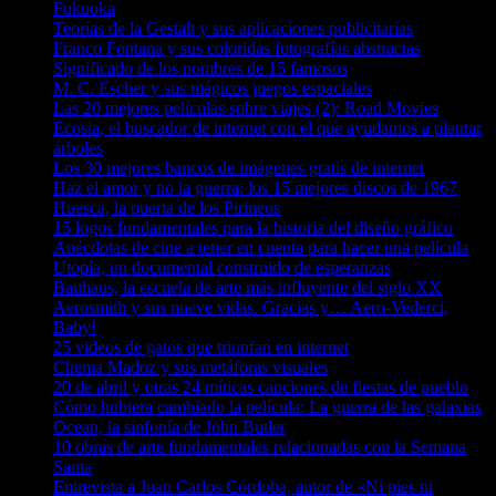
Fukuoka
Teorías de la Gestalt y sus aplicaciones publicitarias
Franco Fontana y sus coloridas fotografías abstractas
Significado de los nombres de 15 famosos
M. C. Escher y sus mágicos juegos espaciales
Las 20 mejores películas sobre viajes (2): Road Movies
Ecosia, el buscador de internet con el que ayudamos a plantar
árboles
Los 30 mejores bancos de imágenes gratis de internet
Haz el amor y no la guerra: los 15 mejores discos de 1967
Huesca, la puerta de los Pirineos
15 logos fundamentales para la historia del diseño gráfico
Anécdotas de cine a tener en cuenta para hacer una película
Utopía, un documental construido de esperanzas
Bauhaus, la escuela de arte más influyente del siglo XX
Aerosmith y sus nueve vidas. Gracias y… Aero-Vederci,
Baby!
25 videos de gatos que triunfan en internet
Chema Madoz y sus metáforas visuales
20 de abril y otras 24 míticas canciones de fiestas de pueblo
Cómo hubiera cambiado la película: La guerra de las galaxias
Ocean, la sinfonía de John Butler
10 obras de arte fundamentales relacionadas con la Semana
Santa
Entrevista a Juan Carlos Córdoba, autor de «Ni pies ni