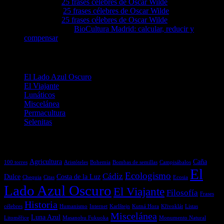
Levie92
en
25 frases célebres de Oscar Wilde
Grove4a
en
25 frases célebres de Oscar Wilde
Ezellwn
en
25 frases célebres de Oscar Wilde
Augustassix
en
BioCultura Madrid: calcular, reducir y
compensar
Categorías
El Lado Azul Oscuro
El Viajante
Lunáticos
Miscelánea
Permacultura
Selenitas
Etiquetas
Agricultura
Caña
100 torres
Aristóteles
Bohemia
Bombas de semillas
Campisábalos
El
Ecologismo
Cádiz
Dulce
Costa de la Luz
Chequia
Citas
Ecosia
Lado Azul Oscuro
El Viajante
Filosofía
Frases
Historia
célebres
Humanismo
Internet
Karlštejn
Kutná Hora
Křivoklát
Listas
Miscelánea
Luna Azul
Litoměřice
Masanobu Fukuoka
Monumento Natural