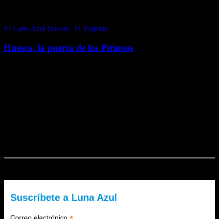
El Lado Azul Oscuro
,
El Viajante
26 octubre, 2016
Huesca, la puerta de los Pirineos
Huesca, conocida como Huesqueta por los oriundos, es una coqueta
pero monumental capital del norte de la península ibérica; que por su
situación geográfica es considerada como la puerta de los Pirineos.
Es por tanto,…
Me gusta esto:
Me gusta
Cargando...
El Lado Azul Oscuro es un blog de Luna Azul. ¿Quieres recibir
nuestra newsletter?
Suscríbete a Luna Azul
*
Correo electrónico