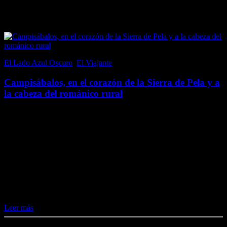
Popular en El Lado Azul Oscuro
El Lado Azul Oscuro
,
El Viajante
21 junio, 2017
Campisábalos, en el corazón de la Sierra de Pela y a
la cabeza del románico rural
Campisábalos, en la provincia de Guadalajara (aunque perteneció a
la fronteriza Soria hasta 1833), es un pequeño pueblo, por tamaño y
población; con un censo inferior a 70 habitantes. Sin embargo, al
emplazarse en un…
Me gusta esto:
Me gusta
Cargando...
Leer más