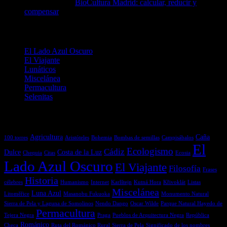
Augustassix
en
BioCultura Madrid: calcular, reducir y
compensar
Categorías
El Lado Azul Oscuro
El Viajante
Lunáticos
Miscelánea
Permacultura
Selenitas
Etiquetas
Agricultura
Caña
100 torres
Aristóteles
Bohemia
Bombas de semillas
Campisábalos
El
Ecologismo
Cádiz
Dulce
Costa de la Luz
Chequia
Citas
Ecosia
Lado Azul Oscuro
El Viajante
Filosofía
Frases
Historia
célebres
Humanismo
Internet
Karlštejn
Kutná Hora
Křivoklát
Listas
Miscelánea
Luna Azul
Litoměřice
Masanobu Fukuoka
Monumento Natural
Sierra de Pela y Laguna de Somolinos
Nendo Dango
Oscar Wilde
Parque Natural Hayedo de
Permacultura
Tejera Negra
Praga
Pueblos de Arquitectura Negra
República
Románico
Checa
Ruta del Románico Rural
Sierra de Pela
Significado de los nombres