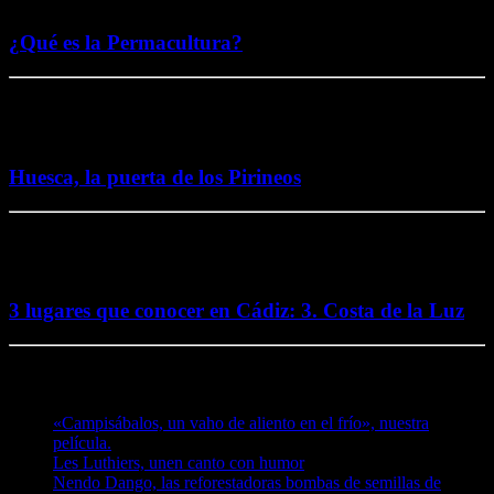
5 noviembre, 2016
¿Qué es la Permacultura?
26 octubre, 2016
Huesca, la puerta de los Pirineos
2 octubre, 2016
3 lugares que conocer en Cádiz: 3. Costa de la Luz
Te puede interesar
«Campisábalos, un vaho de aliento en el frío», nuestra
película.
Les Luthiers, unen canto con humor
Nendo Dango, las reforestadoras bombas de semillas de