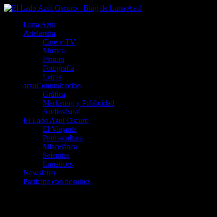
Luna Azul
Artelaraña
Cine y TV
Música
Pintura
Fotografía
Letras
arzuComunicación
Gráfica
Marketing y Publicidad
Audiovisual
El Lado Azul Oscuro
El Viajante
Permacultura
Miscelánea
Selenitas
Lunáticos
Newsletter
Participa con nosotros
Mallos de Riglos