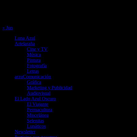
10
11
12
13
14
15
16
17
18
19
20
21
22
23
24
25
26
27
28
29
30
31
« Jun
Luna Azul
Artelaraña
Cine y TV
Música
Pintura
Fotografía
Letras
arzuComunicación
Gráfica
Marketing y Publicidad
Audiovisual
El Lado Azul Oscuro
El Viajante
Permacultura
Miscelánea
Selenitas
Lunáticos
Newsletter