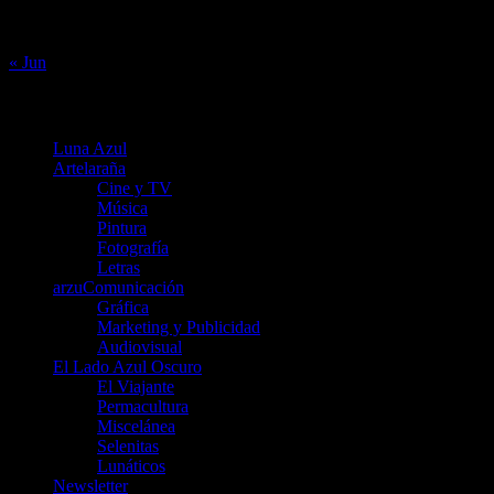
24
25
26
27
28
29
30
31
« Jun
Menú
Luna Azul
Artelaraña
Cine y TV
Música
Pintura
Fotografía
Letras
arzuComunicación
Gráfica
Marketing y Publicidad
Audiovisual
El Lado Azul Oscuro
El Viajante
Permacultura
Miscelánea
Selenitas
Lunáticos
Newsletter