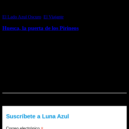
El Lado Azul Oscuro
,
El Viajante
26 octubre, 2016
Huesca, la puerta de los Pirineos
Huesca, conocida como Huesqueta por los oriundos, es una coqueta
pero monumental capital del norte de la península ibérica; que por su
situación geográfica es considerada como la puerta de los Pirineos.
Es por tanto,…
Me gusta esto:
Me gusta
Cargando...
El Lado Azul Oscuro es un blog de Luna Azul. ¿Quieres recibir
nuestra newsletter?
Suscríbete a Luna Azul
*
Correo electrónico