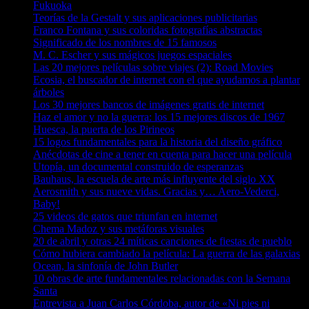
Fukuoka
Teorías de la Gestalt y sus aplicaciones publicitarias
Franco Fontana y sus coloridas fotografías abstractas
Significado de los nombres de 15 famosos
M. C. Escher y sus mágicos juegos espaciales
Las 20 mejores películas sobre viajes (2): Road Movies
Ecosia, el buscador de internet con el que ayudamos a plantar
árboles
Los 30 mejores bancos de imágenes gratis de internet
Haz el amor y no la guerra: los 15 mejores discos de 1967
Huesca, la puerta de los Pirineos
15 logos fundamentales para la historia del diseño gráfico
Anécdotas de cine a tener en cuenta para hacer una película
Utopía, un documental construido de esperanzas
Bauhaus, la escuela de arte más influyente del siglo XX
Aerosmith y sus nueve vidas. Gracias y… Aero-Vederci,
Baby!
25 videos de gatos que triunfan en internet
Chema Madoz y sus metáforas visuales
20 de abril y otras 24 míticas canciones de fiestas de pueblo
Cómo hubiera cambiado la película: La guerra de las galaxias
Ocean, la sinfonía de John Butler
10 obras de arte fundamentales relacionadas con la Semana
Santa
Entrevista a Juan Carlos Córdoba, autor de «Ni pies ni