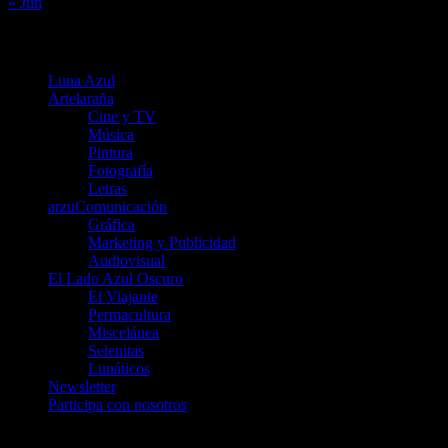
« Jun
Menú
Luna Azul
Artelaraña
Cine y TV
Música
Pintura
Fotografía
Letras
arzuComunicación
Gráfica
Marketing y Publicidad
Audiovisual
El Lado Azul Oscuro
El Viajante
Permacultura
Miscelánea
Selenitas
Lunáticos
Newsletter
Participa con nosotros
Únete a nosotros en Telegram