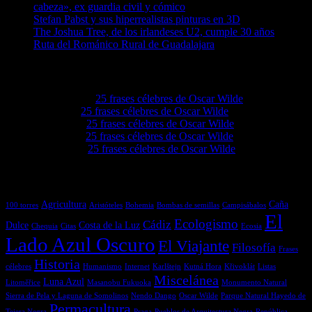
cabeza», ex guardia civil y cómico
Stefan Pabst y sus hiperrealistas pinturas en 3D
The Joshua Tree, de los irlandeses U2, cumple 30 años
Ruta del Románico Rural de Guadalajara
Comentarios en El Lado Azul Oscuro
Akeemwo
en
25 frases célebres de Oscar Wilde
Elvieiq
en
25 frases célebres de Oscar Wilde
Lovie68
en
25 frases célebres de Oscar Wilde
Levie92
en
25 frases célebres de Oscar Wilde
Grove4a
en
25 frases célebres de Oscar Wilde
Etiquetas
Agricultura
Caña
100 torres
Aristóteles
Bohemia
Bombas de semillas
Campisábalos
El
Ecologismo
Cádiz
Dulce
Costa de la Luz
Chequia
Citas
Ecosia
Lado Azul Oscuro
El Viajante
Filosofía
Frases
Historia
célebres
Humanismo
Internet
Karlštejn
Kutná Hora
Křivoklát
Listas
Miscelánea
Luna Azul
Litoměřice
Masanobu Fukuoka
Monumento Natural
Sierra de Pela y Laguna de Somolinos
Nendo Dango
Oscar Wilde
Parque Natural Hayedo de
Permacultura
Tejera Negra
Praga
Pueblos de Arquitectura Negra
República