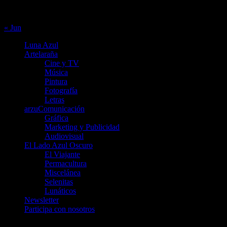
24
25
26
27
28
29
30
31
« Jun
Luna Azul
Artelaraña
Cine y TV
Música
Pintura
Fotografía
Letras
arzuComunicación
Gráfica
Marketing y Publicidad
Audiovisual
El Lado Azul Oscuro
El Viajante
Permacultura
Miscelánea
Selenitas
Lunáticos
Newsletter
Participa con nosotros