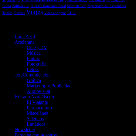
Románico
Checa
Ruta del Románico Rural
Sierra de Pela
Significado de los nombres
Viajes
Ética
Teatros
Tiermes
Videos de gatos
Menú
Luna Azul
Artelaraña
Cine y TV
Música
Pintura
Fotografía
Letras
arzuComunicación
Gráfica
Marketing y Publicidad
Audiovisual
El Lado Azul Oscuro
El Viajante
Permacultura
Miscelánea
Selenitas
Lunáticos
Newsletter
Participa con nosotros