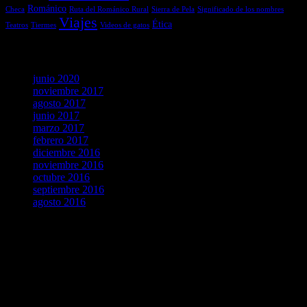
Románico
Checa
Ruta del Románico Rural
Sierra de Pela
Significado de los nombres
Viajes
Ética
Teatros
Tiermes
Videos de gatos
Archivos
junio 2020
noviembre 2017
agosto 2017
junio 2017
marzo 2017
febrero 2017
diciembre 2016
noviembre 2016
octubre 2016
septiembre 2016
agosto 2016
agosto 2026
L
M
X
J
V
S
D
1
2
3
4
5
6
7
8
9
10
11
12
13
14
15
16
17
18
19
20
21
22
23