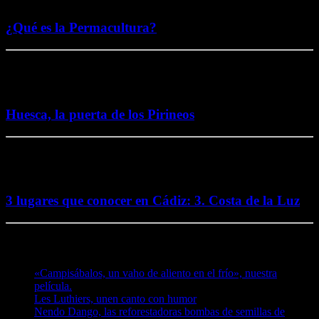
5 noviembre, 2016
¿Qué es la Permacultura?
26 octubre, 2016
Huesca, la puerta de los Pirineos
2 octubre, 2016
3 lugares que conocer en Cádiz: 3. Costa de la Luz
Te puede interesar
«Campisábalos, un vaho de aliento en el frío», nuestra
película.
Les Luthiers, unen canto con humor
Nendo Dango, las reforestadoras bombas de semillas de