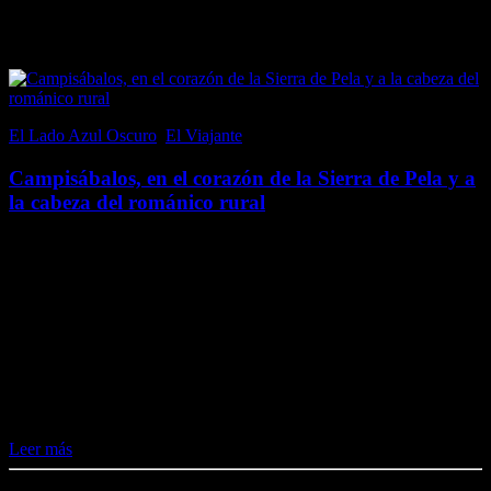
Popular en El Lado Azul Oscuro
El Lado Azul Oscuro
,
El Viajante
21 junio, 2017
Campisábalos, en el corazón de la Sierra de Pela y a
la cabeza del románico rural
Campisábalos, en la provincia de Guadalajara (aunque perteneció a
la fronteriza Soria hasta 1833), es un pequeño pueblo, por tamaño y
población; con un censo inferior a 70 habitantes. Sin embargo, al
emplazarse en un…
Me gusta esto:
Me gusta
Cargando...
Leer más