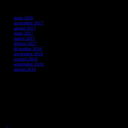
Archivos
junio 2020
noviembre 2017
agosto 2017
junio 2017
marzo 2017
febrero 2017
diciembre 2016
noviembre 2016
octubre 2016
septiembre 2016
agosto 2016
agosto 2026
L
M
X
J
V
S
D
1
2
3
4
5
6
7
8
9
10
11
12
13
14
15
16
17
18
19
20
21
22
23
24
25
26
27
28
29
30
31