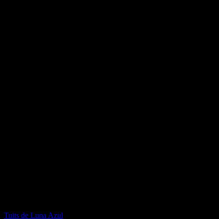
Facebook de Luna Azul
Twitter de Luna Azul
Tuits de Luna Azul