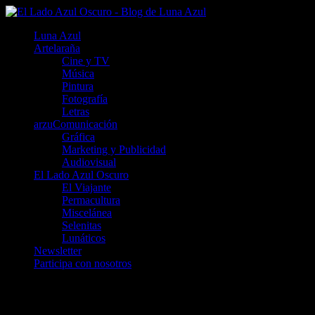
Luna Azul
Artelaraña
Cine y TV
Música
Pintura
Fotografía
Letras
arzuComunicación
Gráfica
Marketing y Publicidad
Audiovisual
El Lado Azul Oscuro
El Viajante
Permacultura
Miscelánea
Selenitas
Lunáticos
Newsletter
Participa con nosotros
Festival Periferias