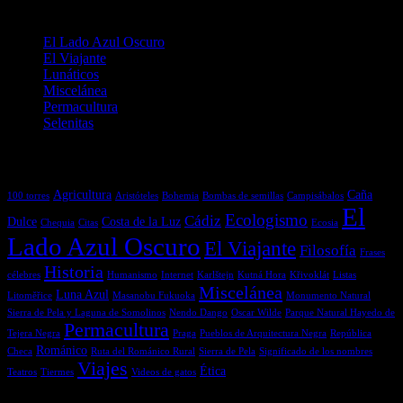
Categorías
El Lado Azul Oscuro
El Viajante
Lunáticos
Miscelánea
Permacultura
Selenitas
Etiquetas
Agricultura
Caña
100 torres
Aristóteles
Bohemia
Bombas de semillas
Campisábalos
El
Ecologismo
Cádiz
Dulce
Costa de la Luz
Chequia
Citas
Ecosia
Lado Azul Oscuro
El Viajante
Filosofía
Frases
Historia
célebres
Humanismo
Internet
Karlštejn
Kutná Hora
Křivoklát
Listas
Miscelánea
Luna Azul
Litoměřice
Masanobu Fukuoka
Monumento Natural
Sierra de Pela y Laguna de Somolinos
Nendo Dango
Oscar Wilde
Parque Natural Hayedo de
Permacultura
Tejera Negra
Praga
Pueblos de Arquitectura Negra
República
Románico
Checa
Ruta del Románico Rural
Sierra de Pela
Significado de los nombres
Viajes
Ética
Teatros
Tiermes
Videos de gatos