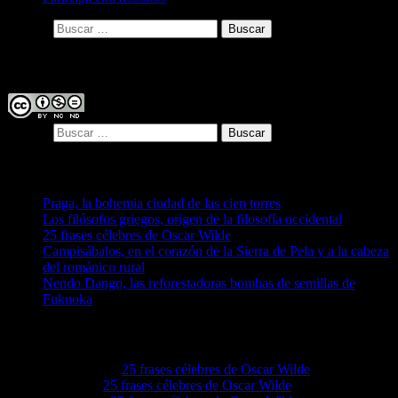
Buscar:
Licencia
Buscar:
Entradas recientes
Praga, la bohemia ciudad de las cien torres
Los filósofos griegos, origen de la filosofía occidental
25 frases célebres de Oscar Wilde
Campisábalos, en el corazón de la Sierra de Pela y a la cabeza
del románico rural
Nendo Dango, las reforestadoras bombas de semillas de
Fukuoka
Comentarios recientes
Akeemwo
en
25 frases célebres de Oscar Wilde
Elvieiq
en
25 frases célebres de Oscar Wilde