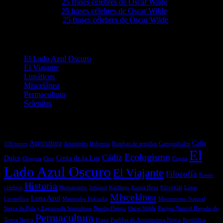
Lovie68
en
25 frases célebres de Oscar Wilde
Levie92
en
25 frases célebres de Oscar Wilde
Grove4a
en
25 frases célebres de Oscar Wilde
Categorías
El Lado Azul Oscuro
El Viajante
Lunáticos
Miscelánea
Permacultura
Selenitas
Etiquetas
Agricultura
Caña
100 torres
Aristóteles
Bohemia
Bombas de semillas
Campisábalos
El
Ecologismo
Cádiz
Dulce
Costa de la Luz
Chequia
Citas
Ecosia
Lado Azul Oscuro
El Viajante
Filosofía
Frases
Historia
célebres
Humanismo
Internet
Karlštejn
Kutná Hora
Křivoklát
Listas
Miscelánea
Luna Azul
Litoměřice
Masanobu Fukuoka
Monumento Natural
Sierra de Pela y Laguna de Somolinos
Nendo Dango
Oscar Wilde
Parque Natural Hayedo de
Permacultura
Tejera Negra
Praga
Pueblos de Arquitectura Negra
República