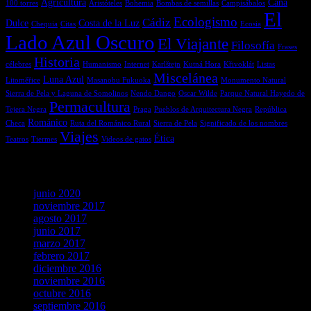
Agricultura
Caña
100 torres
Aristóteles
Bohemia
Bombas de semillas
Campisábalos
El
Ecologismo
Cádiz
Dulce
Costa de la Luz
Chequia
Citas
Ecosia
Lado Azul Oscuro
El Viajante
Filosofía
Frases
Historia
célebres
Humanismo
Internet
Karlštejn
Kutná Hora
Křivoklát
Listas
Miscelánea
Luna Azul
Litoměřice
Masanobu Fukuoka
Monumento Natural
Sierra de Pela y Laguna de Somolinos
Nendo Dango
Oscar Wilde
Parque Natural Hayedo de
Permacultura
Tejera Negra
Praga
Pueblos de Arquitectura Negra
República
Románico
Checa
Ruta del Románico Rural
Sierra de Pela
Significado de los nombres
Viajes
Ética
Teatros
Tiermes
Videos de gatos
Archivos
junio 2020
noviembre 2017
agosto 2017
junio 2017
marzo 2017
febrero 2017
diciembre 2016
noviembre 2016
octubre 2016
septiembre 2016