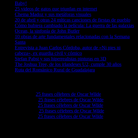
Baby!
25 videos de gatos que triunfan en internet
Chema Madoz y sus metáforas visuales
20 de abril y otras 24 míticas canciones de fiestas de pueblo
Cómo hubiera cambiado la película: La guerra de las galaxias
Ocean, la sinfonía de John Butler
10 obras de arte fundamentales relacionadas con la Semana
Santa
Entrevista a Juan Carlos Córdoba, autor de «Ni pies ni
cabeza», ex guardia civil y cómico
Stefan Pabst y sus hiperrealistas pinturas en 3D
The Joshua Tree, de los irlandeses U2, cumple 30 años
Ruta del Románico Rural de Guadalajara
Comentarios en El Lado Azul Oscuro
Elvieiq
en
25 frases célebres de Oscar Wilde
Lovie68
en
25 frases célebres de Oscar Wilde
Levie92
en
25 frases célebres de Oscar Wilde
Grove4a
en
25 frases célebres de Oscar Wilde
Ezellwn
en
25 frases célebres de Oscar Wilde
Etiquetas