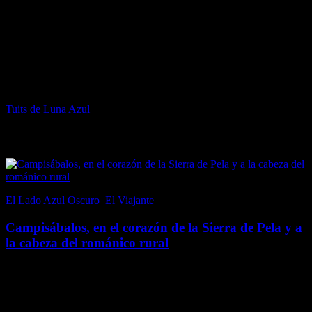
Facebook de Luna Azul
Twitter de Luna Azul
Tuits de Luna Azul
Popular en El Lado Azul Oscuro
El Lado Azul Oscuro
,
El Viajante
21 junio, 2017
Campisábalos, en el corazón de la Sierra de Pela y a
la cabeza del románico rural
Campisábalos, en la provincia de Guadalajara (aunque perteneció a
la fronteriza Soria hasta 1833), es un pequeño pueblo, por tamaño y
población; con un censo inferior a 70 habitantes. Sin embargo, al
emplazarse en un…