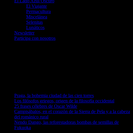
El Lado Azul Oscuro
El Viajante
Permacultura
Miscelánea
Selenitas
Lunáticos
Newsletter
Participa con nosotros
Únete a nosotros en Telegram
telegram.me/luna_azul
telegram.me/artelarana
telegram.me/arzuComunicacion
Entradas recientes
Praga, la bohemia ciudad de las cien torres
Los filósofos griegos, origen de la filosofía occidental
25 frases célebres de Oscar Wilde
Campisábalos, en el corazón de la Sierra de Pela y a la cabeza
del románico rural
Nendo Dango, las reforestadoras bombas de semillas de
Fukuoka