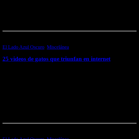
Me gusta esto:
Me gusta
Cargando...
El Lado Azul Oscuro
,
Miscelánea
20 febrero, 2017
25 videos de gatos que triunfan en internet
Desde 2010, el 20 de febrero se conmemora el Día internacional de
los gatos. Aunque no se celebra en todos los países del mundo ni ha
sido así declarado oficialmente por Naciones Unidas, nos sirve…
Me gusta esto:
Me gusta
Cargando...