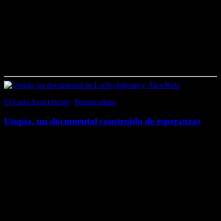
necesidad de plantar árboles. Y con ello, fomentar la biodiversidad,
proteger los suelos…
Me gusta esto:
Me gusta
Cargando...
El Lado Azul Oscuro
,
Permacultura
27 diciembre, 2016
Utopía, un documental construido de esperanzas
¿Quieres oír una utopía? ¿Dispones de poco más de una hora de tu
probablemente ocupado tiempo para conocer otro punto de vista?
¿O eso es una utopía? «Si supiera que el mundo se acaba mañana,…
Me gusta esto:
Me gusta
Cargando...