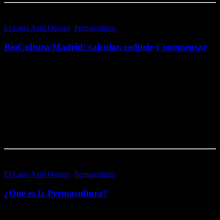
El Lado Azul Oscuro
,
Permacultura
8 noviembre, 2016
BioCultura Madrid: calcular, reducir y compensar
Del 9 al 12 de noviembre de 2017, en IFEMA, se celebra la 33ª
edición madrileña de BioCultura; una de las ferias de productos
ecológicos más importante del mundo. En ella, se dan cita cada…
Me gusta esto:
Me gusta
Cargando...
El Lado Azul Oscuro
,
Permacultura
5 noviembre, 2016
¿Qué es la Permacultura?
La Permacultura es una filosofía conceptual libre de ideologías,