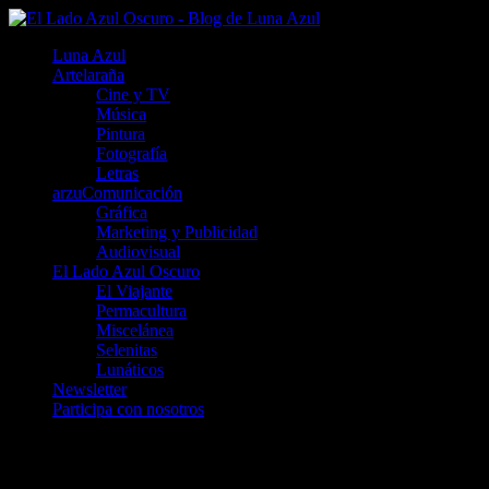
Luna Azul
Artelaraña
Cine y TV
Música
Pintura
Fotografía
Letras
arzuComunicación
Gráfica
Marketing y Publicidad
Audiovisual
El Lado Azul Oscuro
El Viajante
Permacultura
Miscelánea
Selenitas
Lunáticos
Newsletter
Participa con nosotros
Artículos de Arzu Fernández