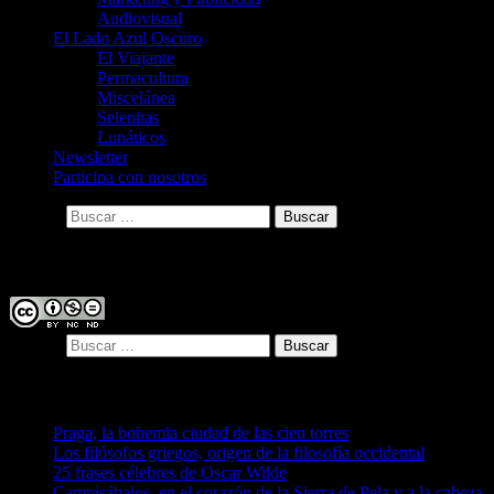
Audiovisual
El Lado Azul Oscuro
El Viajante
Permacultura
Miscelánea
Selenitas
Lunáticos
Newsletter
Participa con nosotros
Buscar:
Licencia
Buscar:
Entradas recientes
Praga, la bohemia ciudad de las cien torres
Los filósofos griegos, origen de la filosofía occidental
25 frases célebres de Oscar Wilde
Campisábalos, en el corazón de la Sierra de Pela y a la cabeza