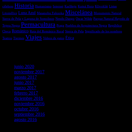
Historia
célebres
Humanismo
Internet
Karlštejn
Kutná Hora
Křivoklát
Listas
Miscelánea
Luna Azul
Litoměřice
Masanobu Fukuoka
Monumento Natural
Sierra de Pela y Laguna de Somolinos
Nendo Dango
Oscar Wilde
Parque Natural Hayedo de
Permacultura
Tejera Negra
Praga
Pueblos de Arquitectura Negra
República
Románico
Checa
Ruta del Románico Rural
Sierra de Pela
Significado de los nombres
Viajes
Ética
Teatros
Tiermes
Videos de gatos
Archivos
junio 2020
noviembre 2017
agosto 2017
junio 2017
marzo 2017
febrero 2017
diciembre 2016
noviembre 2016
octubre 2016
septiembre 2016
agosto 2016
agosto 2026