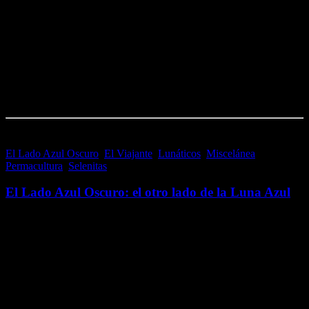
pacífica, humanista y holística; que busca una respuesta positiva,
global y racional a la crisis social y medioambiental que vivimos. Se
basa en la observación meticulosa…
Me gusta esto:
Me gusta
Cargando...
El Lado Azul Oscuro
,
El Viajante
,
Lunáticos
,
Miscelánea
,
Permacultura
,
Selenitas
1 agosto, 2016
El Lado Azul Oscuro: el otro lado de la Luna Azul
En El Lado Azul Oscuro, el otro lado de la Luna Azul (un espacio
para el encuentro entre el arte y la comunicación, sin límites a la
creatividad), tienen cabida entre otras muchas cosas, la…
Me gusta esto:
Me gusta
Cargando...