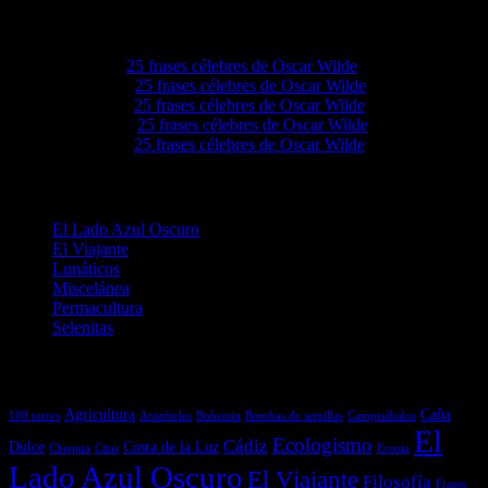
Comentarios en El Lado Azul Oscuro
Elvieiq
en
25 frases célebres de Oscar Wilde
Lovie68
en
25 frases célebres de Oscar Wilde
Levie92
en
25 frases célebres de Oscar Wilde
Grove4a
en
25 frases célebres de Oscar Wilde
Ezellwn
en
25 frases célebres de Oscar Wilde
Categorías
El Lado Azul Oscuro
El Viajante
Lunáticos
Miscelánea
Permacultura
Selenitas
Etiquetas
Agricultura
Caña
100 torres
Aristóteles
Bohemia
Bombas de semillas
Campisábalos
El
Ecologismo
Cádiz
Dulce
Costa de la Luz
Chequia
Citas
Ecosia
Lado Azul Oscuro
El Viajante
Filosofía
Frases