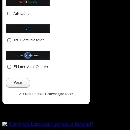
Artelaraña
arzuComunicación
El Lado Azul Oscuro
Votar
Ver resultados
Crowdsignal.com
Artículos destacados de Luna Azul