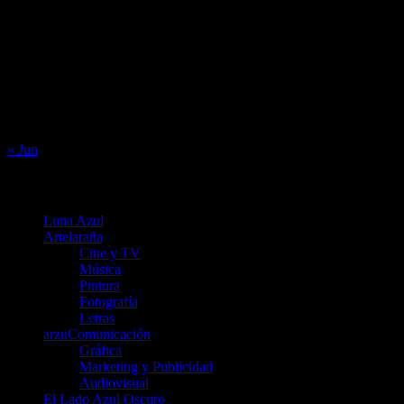
L
M
X
J
V
S
D
1
2
3
4
5
6
7
8
9
10
11
12
13
14
15
16
17
18
19
20
21
22
23
24
25
26
27
28
29
30
31
« Jun
Menú
Luna Azul
Artelaraña
Cine y TV
Música
Pintura
Fotografía
Letras
arzuComunicación
Gráfica
Marketing y Publicidad
Audiovisual
El Lado Azul Oscuro