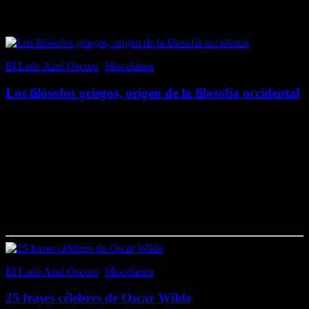
Andrés - Luna Azul
El Lado Azul Oscuro
,
Miscelánea
20 noviembre, 2017
Los filósofos griegos, origen de la filosofía occidental
El origen de la filosofía occidental se encuentra en la Antigua Grecia
(concretamente en Jonia, en la península de Anatolia); de hecho, se
cree que Pitágoras de Samos fue el primero en utilizar el término….
Me gusta esto:
Me gusta
Cargando...
El Lado Azul Oscuro
,
Miscelánea
2 agosto, 2017
25 frases célebres de Oscar Wilde