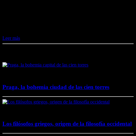
Me gusta esto:
Me gusta
Cargando...
Leer más
Destacado en El Lado Azul Oscuro
4 junio, 2020
Praga, la bohemia ciudad de las cien torres
20 noviembre, 2017
Los filósofos griegos, origen de la filosofía occidental