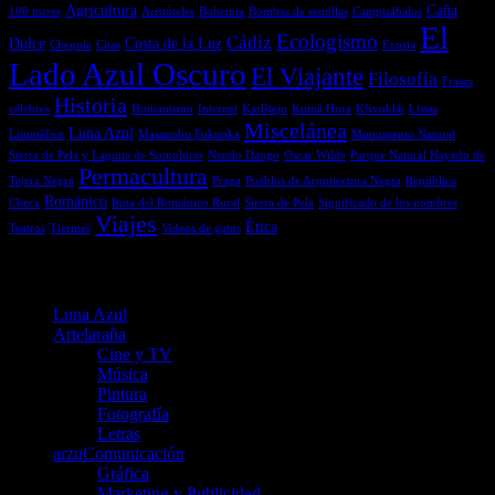
Agricultura
Caña
100 torres
Aristóteles
Bohemia
Bombas de semillas
Campisábalos
El
Ecologismo
Cádiz
Dulce
Costa de la Luz
Chequia
Citas
Ecosia
Lado Azul Oscuro
El Viajante
Filosofía
Frases
Historia
célebres
Humanismo
Internet
Karlštejn
Kutná Hora
Křivoklát
Listas
Miscelánea
Luna Azul
Litoměřice
Masanobu Fukuoka
Monumento Natural
Sierra de Pela y Laguna de Somolinos
Nendo Dango
Oscar Wilde
Parque Natural Hayedo de
Permacultura
Tejera Negra
Praga
Pueblos de Arquitectura Negra
República
Románico
Checa
Ruta del Románico Rural
Sierra de Pela
Significado de los nombres
Viajes
Ética
Teatros
Tiermes
Videos de gatos
Menú
Luna Azul
Artelaraña
Cine y TV
Música
Pintura
Fotografía
Letras
arzuComunicación
Gráfica
Marketing y Publicidad