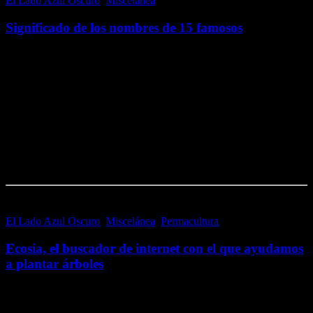
El Lado Azul Oscuro
,
Miscelánea
16 febrero, 2017
Significado de los nombres de 15 famosos
Hay un buen puñado de páginas web que hablan sobre el
significado de los nombres; que hablan de su origen, de sus
variantes idiomáticas e incluso de la personalidad de sus portadores.
Con frecuencia, hay…
Me gusta esto:
Me gusta
Cargando...
El Lado Azul Oscuro
,
Miscelánea
,
Permacultura
7 febrero, 2017
Ecosia, el buscador de internet con el que ayudamos
a plantar árboles
La masa forestal de nuestro planeta se ha reducido drásticamente en
muy pocas décadas; por lo que es importante concienciarnos de la