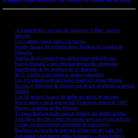
Te puede interesar
«Campisábalos, un vaho de aliento en el frío», nuestra
película.
Les Luthiers, unen canto con humor
Nendo Dango, las reforestadoras bombas de semillas de
Fukuoka
Teorías de la Gestalt y sus aplicaciones publicitarias
Franco Fontana y sus coloridas fotografías abstractas
Significado de los nombres de 15 famosos
M. C. Escher y sus mágicos juegos espaciales
Las 20 mejores películas sobre viajes (2): Road Movies
Ecosia, el buscador de internet con el que ayudamos a plantar
árboles
Los 30 mejores bancos de imágenes gratis de internet
Haz el amor y no la guerra: los 15 mejores discos de 1967
Huesca, la puerta de los Pirineos
15 logos fundamentales para la historia del diseño gráfico
Anécdotas de cine a tener en cuenta para hacer una película
Utopía, un documental construido de esperanzas
Bauhaus, la escuela de arte más influyente del siglo XX
Aerosmith y sus nueve vidas. Gracias y… Aero-Vederci,