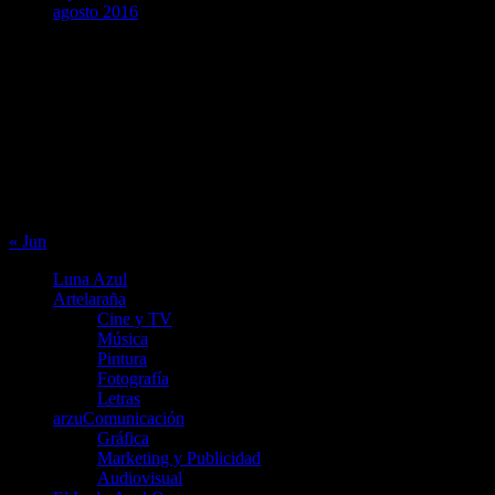
agosto 2016
agosto 2026
L
M
X
J
V
S
D
1
2
3
4
5
6
7
8
9
10
11
12
13
14
15
16
17
18
19
20
21
22
23
24
25
26
27
28
29
30
31
« Jun
Luna Azul
Artelaraña
Cine y TV
Música
Pintura
Fotografía
Letras
arzuComunicación
Gráfica
Marketing y Publicidad
Audiovisual