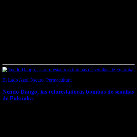
Oscar Fingal O´Flahertie Wills Wilde, más conocido como Oscar
Wilde (Dublín, 1854 – París, 1900), fue uno de los autores más
populares del Londres victoriano. Conocido por su extravagante
manera de vestir y por su…
Me gusta esto:
Me gusta
Cargando...
El Lado Azul Oscuro
,
Permacultura
23 marzo, 2017
Nendo Dango, las reforestadoras bombas de semillas
de Fukuoka
Nendo Dango, también conocida como «bomba de semillas«, es una
técnica de cultivo muy sencilla, muy económica y muy eficiente a la
hora de reforestar, reverdecer o regenerar suelos; desarrollada por el
biólogo, agricultor y…