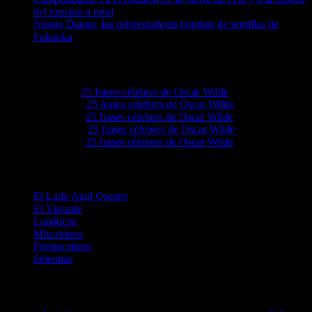
del románico rural
Nendo Dango, las reforestadoras bombas de semillas de
Fukuoka
Comentarios recientes
Elvieiq
en
25 frases célebres de Oscar Wilde
Lovie68
en
25 frases célebres de Oscar Wilde
Levie92
en
25 frases célebres de Oscar Wilde
Grove4a
en
25 frases célebres de Oscar Wilde
Ezellwn
en
25 frases célebres de Oscar Wilde
Categorías
El Lado Azul Oscuro
El Viajante
Lunáticos
Miscelánea
Permacultura
Selenitas
Etiquetas